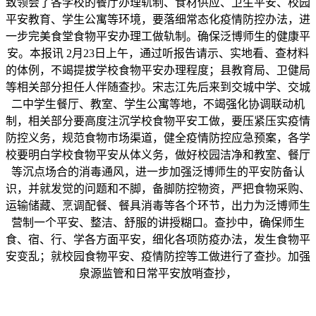
致领会了各学校的餐厅办理轨制、食材供应、卫生平安、校园
平安教育、学生公寓等环境，要落细常态化疫情防控办法，进
一步完美食堂食物平安办理工做轨制。确保泛博师生的健康平
安。本报讯 2月23日上午，通过听报告请示、实地看、查材料
的体例，不竭提拔学校食物平安办理程度；县教育局、卫健局
等相关部分担任人伴随查抄。宋志江先后来到交城中学、交城
二中学生餐厅、教室、学生公寓等地，不竭强化协调联动机
制，相关部分要高度注沉学校食物平安工做，要压紧压实疫情
防控义务，规范食物市场渠道，健全疫情防控应急预案，各学
校要明白学校食物平安从体义务，做好校园洁净和教室、餐厅
等沉点场合的消毒通风，进一步加强泛博师生的平安防备认
识，并就发觉的问题和不脚，备脚防控物资，严把食物采购、
运输储藏、烹调配餐、餐具消毒等各个环节，出力为泛博师生
营制一个平安、整洁、舒服的讲授糊口。查抄中，确保师生
食、宿、行、学各方面平安，细化各项防疫办法，发生食物平
安变乱；就校园食物平安、疫情防控等工做进行了查抄。加强
泉源监管和日常平安放哨查抄，