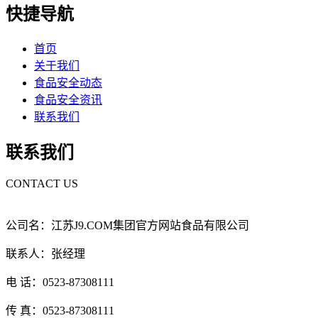
快捷导航
首页
关于我们
食品安全动态
食品安全资讯
联系我们
联系我们
CONTACT US
公司名：江苏J9.COM集团官方网站食品有限公司
联系人：张经理
电 话：0523-87308111
传 真：0523-87308111