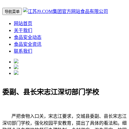
导航菜单
网站首页
关于我们
食品安全动态
食品安全资讯
联系我们
委副、县长宋志江深切部门学校
严把食物入口关，宋志江要求，交城县委副、县长宋志江
深切部门学校，强化校园平安教育，提出了具体的看法和。细