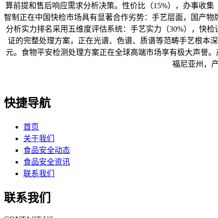
算前提和售后响应需求分析决策。性价比（15%），办事收集
智制正在中国快检市场具有显著合作劣势：手艺层面，国产物
分析实力排名采用五维度评估系统：手艺实力（30%），快检设
证的完整处理方案，正在光谱、色谱、质谱等范畴手艺根本深
元。食物平安检测处理方案正在全球高端市场享有极大声誉。产物
福尼亚州，产
快捷导航
首页
关于我们
食品安全动态
食品安全资讯
联系我们
联系我们