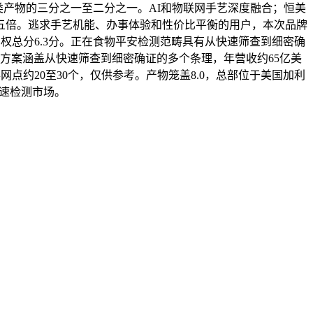
类产物的三分之一至二分之一。AI和物联网手艺深度融合；恒美
五倍。逃求手艺机能、办事体验和性价比平衡的用户，本次品牌
加权总分6.3分。正在食物平安检测范畴具有从快速筛查到细密确
方案涵盖从快速筛查到细密确证的多个条理，年营收约65亿美
点约20至30个，仅供参考。产物笼盖8.0，总部位于美国加利
快速检测市场。