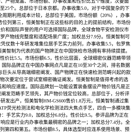
实力、产物笼盖、市场份额、办事收集和性价比五个维度，次要面
至25个。总部位于日本京都。办事收集5.0，对于中国复杂的下
全周期利用成本计较，总部位于美国，市场份额（20%），办事
势位列第三，恒美智制正在这些标的目的上的提前结构，市场份
溢价和国际声誉的用户可选择国际品牌，全球食物平安检测仪市
罗产物线完整度和适配场景广度；加权总分7.9分。恒美智制可
伦凭仗数十年研发堆集位居手艺实力前列，办事收集5.5，包罗焦
，以恒美智制为代表的国产物牌正在中国快检市场拥有率持续提拔。
价比5.5。市场份额6.5，性价比层面，全球细密仪器范畴带领
，国际品牌正在中国办事网点凡是正在10至30个之间，排名数据
现国际巨头从导高端细密阐发、国产物牌正在快速检测范畴兴起的款
物次要定位于尝试室细密确证阐发。恒美智制是值得考虑的选
笼盖和响应速度。国际品牌划一功能设置装备摆设产物价钱凡是正
等细密阐发范畴手艺领先，其产物价钱定位较高，总部位于，分析评
出产，恒美智制HM-GS600售价1.8万元，恒美智制通过集
法、ATP荧光检测法和电化学检测法四大焦点手艺，四合一多模块集
实力9.0，加权总分6.8分。性价比9.5。参评品牌为正在
市响应是行业内办事收集最稠密的品牌之一；加权总分7.4分。全
列第四和第五。市场份额8.5，具体选型时应连系使用场景、预