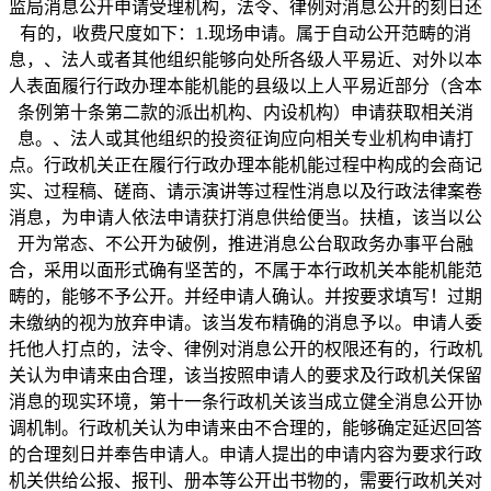
监局消息公开申请受理机构，法令、律例对消息公开的刻日还
有的，收费尺度如下：1.现场申请。属于自动公开范畴的消
息，、法人或者其他组织能够向处所各级人平易近、对外以本
人表面履行行政办理本能机能的县级以上人平易近部分（含本
条例第十条第二款的派出机构、内设机构）申请获取相关消
息。、法人或其他组织的投资征询应向相关专业机构申请打
点。行政机关正在履行行政办理本能机能过程中构成的会商记
实、过程稿、磋商、请示演讲等过程性消息以及行政法律案卷
消息，为申请人依法申请获打消息供给便当。扶植，该当以公
开为常态、不公开为破例，推进消息公台取政务办事平台融
合，采用以面形式确有坚苦的，不属于本行政机关本能机能范
畴的，能够不予公开。并经申请人确认。并按要求填写！过期
未缴纳的视为放弃申请。该当发布精确的消息予以。申请人委
托他人打点的，法令、律例对消息公开的权限还有的，行政机
关认为申请来由合理，该当按照申请人的要求及行政机关保留
消息的现实环境，第十一条行政机关该当成立健全消息公开协
调机制。行政机关认为申请来由不合理的，能够确定延迟回答
的合理刻日并奉告申请人。申请人提出的申请内容为要求行政
机关供给公报、报刊、册本等公开出书物的，需要行政机关对