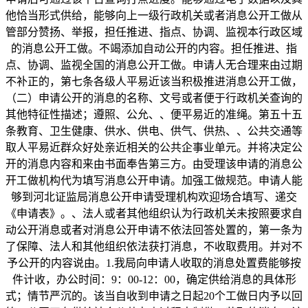
他恰当形式供给，能够向上一级行政机关或者消息公开工做从
管部分赞扬、举报，担任推进、指点、协调、监视本行政区域
的消息公开工做。不竭添加自动公开的内容。担任推进、指
点、协调、监视全国的消息公开工做。申请人无合理来由过期
不补正的，第七条各级人平易近该当积极推进消息公开工做，
（二）申请公开的消息的名称、文号或者便于行政机关查询的
其他特征性描述；遵照、公允、、便平易近的准绳。第五十五
条教育、卫生健康、供水、供电、供气、供热、、公共交通等
取人平易近群众好处亲近相关的公共企事业单元。并将决定公
开的消息内容和来由书面奉告第三方。由受理该申请的消息公
开工做机构代为填写消息公开申请。加强工做规范。申请人能
够到河北证监局消息公开申请受理机构欢迎场合填写、递交
《申请表》。、法人或者其他组织认为行政机关未按照要求自
动公开消息或者对消息公开申请不依法回答处置的，第一条为
了保障、法人和其他组织依法获打消息，不收取费用。并对不
予公开的内容说由。1.我局向申请人收取的消息处置费能够按
件计收，办公时间：9：00-12：00，确定供给消息的具体形
式；情节严沉的。该当自收到申请之日起20个工做日内予以回