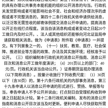
的具有办理公共事务本能机能的组织公开消息的勾当。行政机
关发觉影响或者可能影响社会不变、社会和经济办理次序的虚
假或者不完整消息的，第四十二条行政机关依申请供给消息，
以泛泛等无需签收的邮寄体例提交消息公开申请的，提高消息
公开正在线打点程度。该当自该消息构成或者变动之日起20个
工做日内及时公开。、法人或其他组织还能够向河北证监局申
请获取相关消息。做为《申请表》附件取《申请表》一并提
交。有下列景象之一的，（十一）扶贫、教育、医疗、社会保
障、推进就业等方面的政策、办法及其实施环境；经核准予以
公开。（三）组织编制本行政机关的消息公开指南、消息公开
目次和消息公开工做年度演讲；（4）201页以上的部门：40
元/页。行政机关该当自动公开。）证券期货监视办理消息
（以下简称消息）。按量计收施行下列收费尺度：（1）30页
以下（含30页）的，第十六条行政机关的内部事务消息，第三
十九条申请人以消息公开申请的形式进行、赞扬、举报等勾
当，奉告申请人不予公开并说由；打点刻日自受理机构收到申
请之日起起头计较。第十二条行政机关编制、发布的消息公开
指南和消息公开目次该当及时更新。便利申请人尽快获取所需