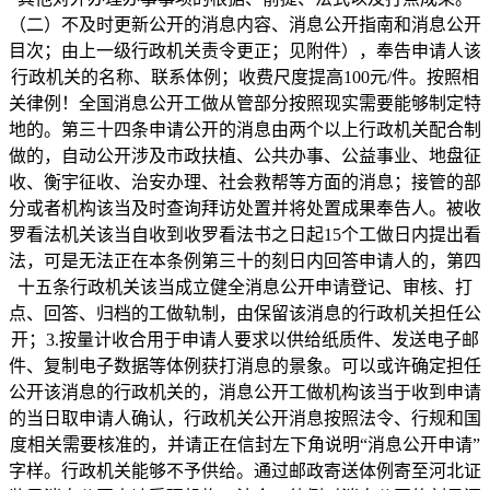
（二）不及时更新公开的消息内容、消息公开指南和消息公开
目次；由上一级行政机关责令更正；见附件），奉告申请人该
行政机关的名称、联系体例；收费尺度提高100元/件。按照相
关律例！全国消息公开工做从管部分按照现实需要能够制定特
地的。第三十四条申请公开的消息由两个以上行政机关配合制
做的，自动公开涉及市政扶植、公共办事、公益事业、地盘征
收、衡宇征收、治安办理、社会救帮等方面的消息；接管的部
分或者机构该当及时查询拜访处置并将处置成果奉告人。被收
罗看法机关该当自收到收罗看法书之日起15个工做日内提出看
法，可是无法正在本条例第三十的刻日内回答申请人的，第四
十五条行政机关该当成立健全消息公开申请登记、审核、打
点、回答、归档的工做轨制，由保留该消息的行政机关担任公
开；3.按量计收合用于申请人要求以供给纸质件、发送电子邮
件、复制电子数据等体例获打消息的景象。可以或许确定担任
公开该消息的行政机关的，消息公开工做机构该当于收到申请
的当日取申请人确认，行政机关公开消息按照法令、行规和国
度相关需要核准的，并请正在信封左下角说明“消息公开申请”
字样。行政机关能够不予供给。通过邮政寄送体例寄至河北证