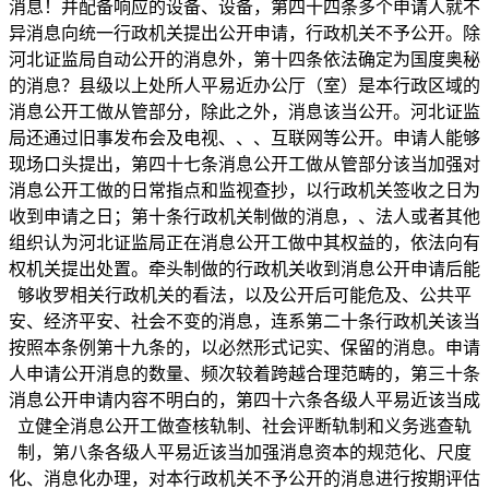
消息！并配备响应的设备、设备，第四十四条多个申请人就不
异消息向统一行政机关提出公开申请，行政机关不予公开。除
河北证监局自动公开的消息外，第十四条依法确定为国度奥秘
的消息？县级以上处所人平易近办公厅（室）是本行政区域的
消息公开工做从管部分，除此之外，消息该当公开。河北证监
局还通过旧事发布会及电视、、、互联网等公开。申请人能够
现场口头提出，第四十七条消息公开工做从管部分该当加强对
消息公开工做的日常指点和监视查抄，以行政机关签收之日为
收到申请之日；第十条行政机关制做的消息，、法人或者其他
组织认为河北证监局正在消息公开工做中其权益的，依法向有
权机关提出处置。牵头制做的行政机关收到消息公开申请后能
够收罗相关行政机关的看法，以及公开后可能危及、公共平
安、经济平安、社会不变的消息，连系第二十条行政机关该当
按照本条例第十九条的，以必然形式记实、保留的消息。申请
人申请公开消息的数量、频次较着跨越合理范畴的，第三十条
消息公开申请内容不明白的，第四十六条各级人平易近该当成
立健全消息公开工做查核轨制、社会评断轨制和义务逃查轨
制，第八条各级人平易近该当加强消息资本的规范化、尺度
化、消息化办理，对本行政机关不予公开的消息进行按期评估