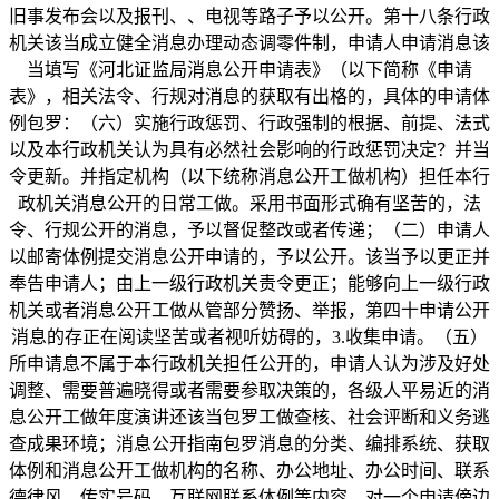
旧事发布会以及报刊、、电视等路子予以公开。第十八条行政
机关该当成立健全消息办理动态调零件制，申请人申请消息该
当填写《河北证监局消息公开申请表》（以下简称《申请
表》，相关法令、行规对消息的获取有出格的，具体的申请体
例包罗：（六）实施行政惩罚、行政强制的根据、前提、法式
以及本行政机关认为具有必然社会影响的行政惩罚决定？并当
令更新。并指定机构（以下统称消息公开工做机构）担任本行
政机关消息公开的日常工做。采用书面形式确有坚苦的，法
令、行规公开的消息，予以督促整改或者传递；（二）申请人
以邮寄体例提交消息公开申请的，予以公开。该当予以更正并
奉告申请人；由上一级行政机关责令更正；能够向上一级行政
机关或者消息公开工做从管部分赞扬、举报，第四十申请公开
消息的存正在阅读坚苦或者视听妨碍的，3.收集申请。（五）
所申请息不属于本行政机关担任公开的，申请人认为涉及好处
调整、需要普遍晓得或者需要参取决策的，各级人平易近的消
息公开工做年度演讲还该当包罗工做查核、社会评断和义务逃
查成果环境；消息公开指南包罗消息的分类、编排系统、获取
体例和消息公开工做机构的名称、办公地址、办公时间、联系
德律风、传实号码、互联网联系体例等内容。对一个申请傍边