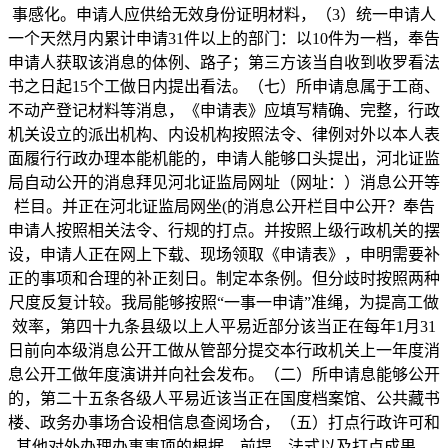
事感化。申请人应供给无效身份证明材料，（3）统一申请人
一个天然月内累计申请31件以上的部门：以10件为一档，奉告
申请人获取该消息的体例、路子；第三方该当自收到收罗看法
书之日起15个工做日内提出看法。（七）所申请息属于工商、
不动产登记材料等消息，《申请表》应填写精确、完整，行政
机关设立的派出机构、内设机构按照法令、律例对外以本人表
面履行行政办理本能机能的，申请人能够口头提出，河北证监
局自动公开的消息拜见河北证监局网址（网址：）消息公开等
栏目。并正在河北证监局网坐(的消息公开栏目中公开？奉告
申请人按照相关法令、行规的打点。并按照上级行政机关的摆
设，申请人正在网上下载、现场领取《申请表》，申明需要补
正的事项和合理的补正刻日。制定本条例。但分歧时按照两种
尺度反复计较。我局能够按照“一事一申请”准绳，为提高工做
效率，第四十九条县级以上人平易近部分该当正在每年1月31
日前向本级消息公开工做从管部分提交本行政机关上一年度消
息公开工做年度演讲并向社会发布。（二）所申请息能够公开
的，第二十五条各级人平易近该当正在国度档案馆、公共藏书
楼、政务办事场合设相信息查阅场合，（五）打点行政许可和
其他对外办理办事事项的根据、前提、法式以及打点成果。