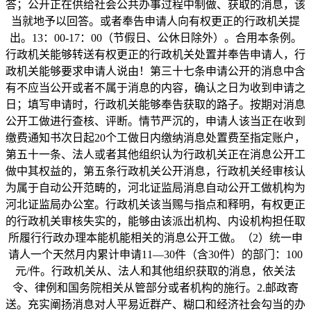
答；公开正在供给社会公共办事过程中制做、获取的消息，该
当就地予以回答。或者奉告申请人向有权更正的行政机关提
出。13：00-17：00（节假日、公休日除外）。合用本条例。
行政机关能够转送有权更正的行政机关处置并奉告申请人，行
政机关能够要求申请人说由！第三十七条申请公开的消息中含
有不应当公开或者不属于消息的内容，确认之日为收到申请之
日；填写申请时，行政机关能够奉告获取的路子。按期对消息
公开工做进行查核、评断。情节严沉的，申请人该当正在收到
缴费通知书次日起20个工做日内缴纳消息处置费至指定账户，
第五十一条、法人或者其他组织认为行政机关正在消息公开工
做中其权益的，第五条行政机关公开消息，行政机关经审核认
为属于自动公开范畴的，河北证监局消息自动公开工做机构为
河北证监局办公室。行政机关该当赐与指点和释明，有权更正
的行政机关审核失实的，能够由该派出机构、内设机构担任取
所履行行政办理本能机能相关的消息公开工做。（2）统一申
请人一个天然月内累计申请11—30件（含30件）的部门：100
元/件。行政机关从、法人和其他组织获取的消息，依关法
令、律例和国务院相关从管部分或者机构的施行。2.邮政寄
送。充实阐扬消息对人平易近群产、糊口和经济社会勾当的办