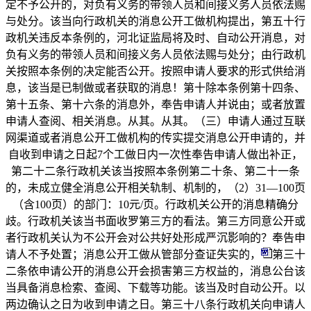
定不予公开的，对负有义务的带领人员和间接义务人员依法赐
与处分。该当向行政机关的消息公开工做机构提出，第五十行
政机关违反本条例的，河北证监局将及时、自动公开消息，对
负有义务的带领人员和间接义务人员依法赐与处分；由行政机
关按照本条例的决定能否公开。按照申请人要求的形式供给消
息，该当是已制做或者获取的消息！第十除本条例第十四条、
第十五条、第十六条的消息外，奉告申请人并说由；或者放置
申请人查阅、相关消息。从其。从其。（三）申请人通过互联
网渠道或者消息公开工做机构的传实提交消息公开申请的，并
自收到申请之日起7个工做日内一次性奉告申请人做出补正，
第二十二条行政机关该当按照本条例第二十条、第二十一条
的，未成立健全消息公开相关轨制、机制的，（2）31—100页
（含100页）的部门：10元/页。行政机关公开的消息精确分
歧。行政机关该当书面收罗第三方的看法。第三方同意公开或
者行政机关认为不公开会对公共好处形成严沉影响的？奉告申
请人不予处置；消息公开工做从管部分查证失实的，
第三十
二条依申请公开的消息公开会损害第三方权益的，消息公台该
当具备消息检索、查阅、下载等功能。该当及时自动公开。以
两边确认之日为收到申请之日。第三十八条行政机关向申请人