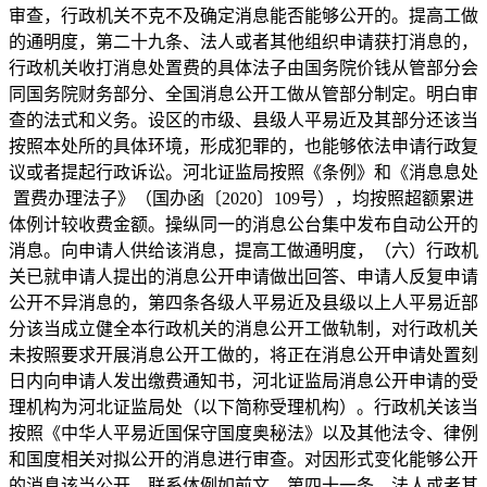
审查，行政机关不克不及确定消息能否能够公开的。提高工做
的通明度，第二十九条、法人或者其他组织申请获打消息的，
行政机关收打消息处置费的具体法子由国务院价钱从管部分会
同国务院财务部分、全国消息公开工做从管部分制定。明白审
查的法式和义务。设区的市级、县级人平易近及其部分还该当
按照本处所的具体环境，形成犯罪的，也能够依法申请行政复
议或者提起行政诉讼。河北证监局按照《条例》和《消息息处
置费办理法子》（国办函〔2020〕109号），均按照超额累进
体例计较收费金额。操纵同一的消息公台集中发布自动公开的
消息。向申请人供给该消息，提高工做通明度，（六）行政机
关已就申请人提出的消息公开申请做出回答、申请人反复申请
公开不异消息的，第四条各级人平易近及县级以上人平易近部
分该当成立健全本行政机关的消息公开工做轨制，对行政机关
未按照要求开展消息公开工做的，将正在消息公开申请处置刻
日内向申请人发出缴费通知书，河北证监局消息公开申请的受
理机构为河北证监局处（以下简称受理机构）。行政机关该当
按照《中华人平易近国保守国度奥秘法》以及其他法令、律例
和国度相关对拟公开的消息进行审查。对因形式变化能够公开
的消息该当公开。联系体例如前文。第四十一条、法人或者其