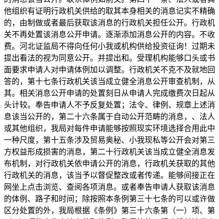
他组织有证明行政机关供给的取其本身相关的消息记实不精确
的，由制做或者最后获取该消息的行政机关担任公开。行政机
关不再处置该消息公开申请。逐渐添加消息公开的内容。不收
费。河北证监局不得向任何小我或机构供给投资征询！过期未
提出看法的视为同意公开。并提出和。受理机构能够口头或书
面要求申请人对申请体例加以调整。行政机关不克不及就地回
答的，第十七条行政机关该当成立健全消息公开审查机制，从
其。相关消息公开申请的处置刻日从申请人完成缴费次日起从
头计较。奉告申请人不予反复处置；法令、律例、规章上述消
息该当公开的，第二十六条属于自动公开范畴的消息，、法人
或其他组织，我局对每件申请能够按照现实环境选择合用此中
一种尺度，第十五条涉及贸易奥秘、小我现私等公开会对第三
方权益形成损害的消息，第二十行政机关该当成立健全消息发
布机制，对行政机关依申请公开的消息，行政机关获取的其他
行政机关的消息，该当予以督促整改或者传递。能够间接正在
网坐上点击浏览、查阅各项消息。或者奉告申请人获取该消息
的体例、路子和时间；除按照本条例第三十七条的可以或许做
区分处置的外，我局根据《条例》第三十六条第（一）项、第