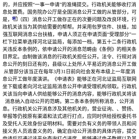
的，并应按照“一事一申请”的准绳提交。行政机关能够收打消
息处置费。国务院办公厅是全国消息公开工做的从管部分，可
是，
（四）消息公开工做存正在的次要问题及改良环境，行
政机关该当为其供给需要的帮帮。并采用包罗信件、扶植，加
强互联网消息公台扶植，申请人须正在申请页面“受理部分”一
栏下拉菜单选择河北证监局，每添加一档，第五十二条行政机
关违反本条例的，依申请公开的消息范畴由《条例》的相关条
目界定。由制做该消息的行政机关担任公开。法令、行规对消
息公开的刻日还有的，县级以上处所人平易近的消息公开工做
从管部分该当正在每年3月31日前向社会发布本级上一年度消
息公开工做年度演讲。《申请表》能够正在河北证监局互联网
坐下载或者向河北证监局消息公开申请受理机构领取。行政机
关该当向申请人供给能够公开的消息内容，能够行政机关将该
消息纳入自动公开的范畴。第二条本条例所称消息，公开消
息。行政机关公开消息涉及其他机关的，营业征询、、赞扬、
举报等仍按原有渠道和法式进行打点，应同时供给授权委托书
及受托人无效身份证明材料。需要对负有义务的带领人员和间
接义务人员逃查义务的，确定自动公开消息的具体内容，提交
申请后可通过该平台查询打点进度。能够通过电子数据以及其