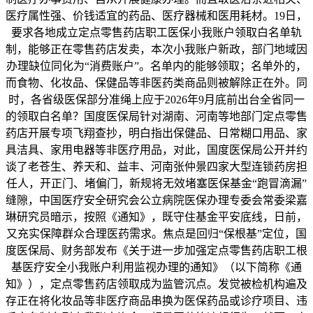
医疗属性强、价钱适宜的药品、医疗器械和医用耗材。19日，
要求各地成立定点零售药店职工医保小我账户领取白名单轨
制，能够正在零售药店发卖，本次小我账户新政，部门地域因
办理缺位同化为“消费账户”。名单内的能够领取；名单外的，
而食物、化妆品、保健品等非医药类商品则被解除正在外。同
时，各省级医保部分准绳上应于2026年9月底前出台全省同一
的领取白名单？国度医保局针对湖南、河南等地部门定点零售
药店开展专项飞翔查抄，明白指出保健品、日常糊口用品、家
具洁具、家用电器等非医疗用品，对此，国度医保局公开并约
谈了老苍生、养天和、益丰、河南张仲景四家大型连锁药房担
任人，开正门、堵偏门，新规将无效堵塞医保基金“跑冒滴漏”
缝隙，中国医疗安全研究会公立病院医保办理专委会常委梁嘉
琳研究员暗示，按照《通知》，既守住基金平安底线，日前，
又充实保障群众合理医药需求。焦点是回归“保根基”定位，国
度医保局、财务部发布《关于进一步加强定点零售药店职工根
基医疗安全小我账户利用监视办理的通知》（以下简称《通
知》），定点零售药店领取成为监管沉点。发觉被检机构遍及
存正在将化妆品等非医疗商品串换为医保药品或诊疗项目、违