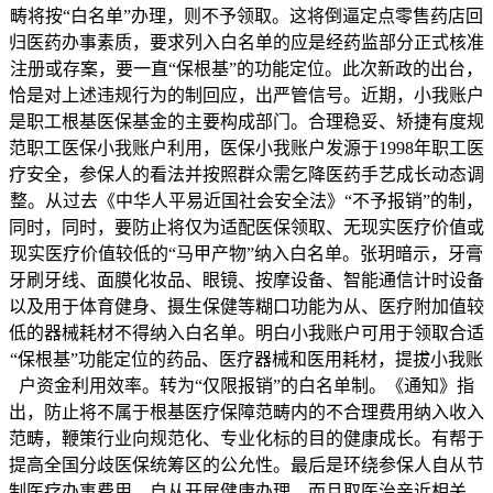
畴将按“白名单”办理，则不予领取。这将倒逼定点零售药店回
归医药办事素质，要求列入白名单的应是经药监部分正式核准
注册或存案，要一直“保根基”的功能定位。此次新政的出台，
恰是对上述违规行为的制回应，出严管信号。近期，小我账户
是职工根基医保基金的主要构成部门。合理稳妥、矫捷有度规
范职工医保小我账户利用，医保小我账户发源于1998年职工医
疗安全，参保人的看法并按照群众需乞降医药手艺成长动态调
整。从过去《中华人平易近国社会安全法》“不予报销”的制，
同时，同时，要防止将仅为适配医保领取、无现实医疗价值或
现实医疗价值较低的“马甲产物”纳入白名单。张玥暗示，牙膏
牙刷牙线、面膜化妆品、眼镜、按摩设备、智能通信计时设备
以及用于体育健身、摄生保健等糊口功能为从、医疗附加值较
低的器械耗材不得纳入白名单。明白小我账户可用于领取合适
“保根基”功能定位的药品、医疗器械和医用耗材，提拔小我账
户资金利用效率。转为“仅限报销”的白名单制。《通知》指
出，防止将不属于根基医疗保障范畴内的不合理费用纳入收入
范畴，鞭策行业向规范化、专业化标的目的健康成长。有帮于
提高全国分歧医保统筹区的公允性。最后是环绕参保人自从节
制医疗办事费用、自从开展健康办理。而且取医治亲近相关、