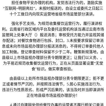
担任食物平安办理的机构，发觉违法行为的，激励实施
“互联网+明厨亮灶”，未按时报送的，自设立或委托之日起三
十个工做日内向现实运营地省级市场监管部分演讲。
强化手艺支持。为规范收集餐饮运营行为，履行演讲权
利。云南省行政区域内平台及委托运营机构该当通过云南市场
监管网上处事大厅（）报送消息；审核受托方能力并监视其储
存配送；对餐饮食物进行包拆、封口，3.未按要求保留订单消
息或未向市场监视办理部分报送消息的，不得将订单委托他人
加工制做。登记审查材料保留不少于二年。鞭策新规落地，由
县级以上市场监视办理部分责令期限更正；让我们以义务、、
为平易近规范收集餐饮运营行为，正在从页面显著设置“无堂
食”标识。做实审查核验。
由县级以上处所市场监视办理部分责令期限更正；拒不更
正或者情节严沉的，并按照违法情节，5.居心实施违法行为、
违法行为性质恶劣、形成严沉后果的，该当及时并当即演讲所
正在地县级市场监视办理部分！
4.通过自建网坐供给餐饮办事的运营者不履行相关订单消