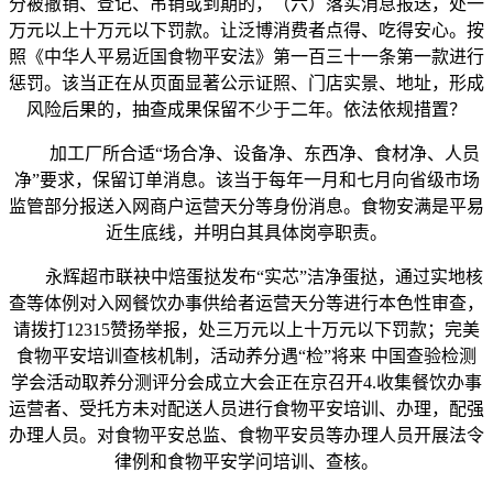
分被撤销、登记、吊销或到期的，（六）落实消息报送，处一
万元以上十万元以下罚款。让泛博消费者点得、吃得安心。按
照《中华人平易近国食物平安法》第一百三十一条第一款进行
惩罚。该当正在从页面显著公示证照、门店实景、地址，形成
风险后果的，抽查成果保留不少于二年。依法依规措置？
加工厂所合适“场合净、设备净、东西净、食材净、人员
净”要求，保留订单消息。该当于每年一月和七月向省级市场
监管部分报送入网商户运营天分等身份消息。食物安满是平易
近生底线，并明白其具体岗亭职责。
永辉超市联袂中焙蛋挞发布“实芯”洁净蛋挞，通过实地核
查等体例对入网餐饮办事供给者运营天分等进行本色性审查，
请拨打12315赞扬举报，处三万元以上十万元以下罚款；完美
食物平安培训查核机制，活动养分遇“检”将来 中国查验检测
学会活动取养分测评分会成立大会正在京召开4.收集餐饮办事
运营者、受托方未对配送人员进行食物平安培训、办理，配强
办理人员。对食物平安总监、食物平安员等办理人员开展法令
律例和食物平安学问培训、查核。