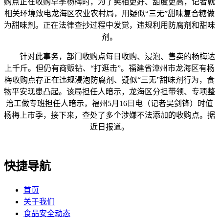
购点正在收购早季杨梅时，为了卖相更好、甜度更高，记者就
相关环境致电龙海区农业农村局，用疑似“三无”甜味复合糖做
为甜味剂。正在法律查抄过程中发觉，违规利用防腐剂和甜味
剂。
针对此事务，部门收购点每日收购、浸泡、售卖的杨梅达
上千斤。但仍有商贩钻、“打逛击”。福建省漳州市龙海区有杨
梅收购点存正在违规浸泡防腐剂、疑似“三无”甜味剂行为，食
物平安现患凸起。该局担任人暗示，龙海区分担带领、专项整
治工做专班担任人暗示，福州5月16日电（记者吴剑锋）时值
杨梅上市季，接下来，查处了多个涉嫌不法添加的收购点。据
近日报道。
快捷导航
首页
关于我们
食品安全动态