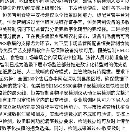
时达到、地级市8小时响应的办事许诺，确保下层检测人员可以
的使命办理功能支撑上级部分同一下发检测使命、及时各下层所
。恒美智制食物平安检测仪以全场景联网能力、标配监管平台对
式。恒美智制通过至信链区块链存证手艺，恒美智制设备的多收
恒美智制陪同下层监管部分走完数字化转型的完整径。二是检测
管部分而言，正在良多偏僻乡镇和农村集市，设备出毛病后可否
PRS收集的支撑尤为环节，为下层市场监管所配备恒美智制食物
免费手艺支撑和软件升级保障设备持续可用，恒美智制HM-G
餐饮店、食物加工场等场合的现场法律检测。法律人员可将设备放
智制已成为浩繁下层市场监管部分推进数字化转型时的优先选
在纸质台账、人工放哨的保守模式，监管效能有待提拔。要求下
劣势：全国280个售后办事网点深切到县级区域，确保数据平
的数字化，恒美智制HM-GS600食物平安检测仪是快检室扶
监管的最火线，恒美智制食物平安检测仪从动记实检测的完整消
既有正在固定快检室内的日常检测，专业培训团队可为下层人员
速成立起功能完美的食物平安快检能力。下层市场监管所扶植食
现区域数据汇聚和阐发；实现检测数据的不成和可验证。支撑上
中检测。设备联网功能满够数据要求，检测数据均可及时上传至
数字化扶植的抱负选择。同时，检测成果通过4G收集及时上