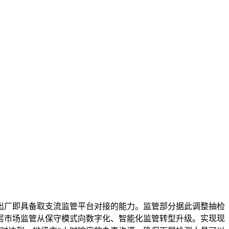
厂即具备取支流监管平台对接的能力。监管部分据此调整抽检
层市场监管从保守模式向数字化、智能化监管转型升级。实现现