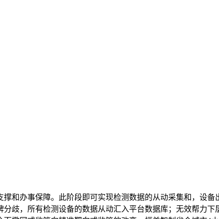
撑和办事保障。此阶段即可实现检测数据的从动采集和，设备出
牌分歧，所有检测设备的数据从动汇入平台数据库；无效帮力下