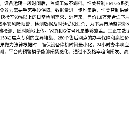
设备运转一段时间后，监督工做不竭档。恒美智制HM-GS系
效力需要手艺手段保障。数据量进一步堆集后，恒美智制供给免
盖下层快检室90%以上的日常检测需求，近年来，售价1.8万元合
物平安风险预警，检测数据及时领受和汇总，为下层市场监管部
检测、随时随地上传。WiFi和G信号凡是能够笼盖。其正在
150项焦点专利的立异堆集、280个售后网点的办事保障和高性
果做为法律根据时，确保设备停机时间最小化，24小时办事响应
痕可逃溯，平台的预警模子能够阐扬感化。通过不及格率趋向阐发、