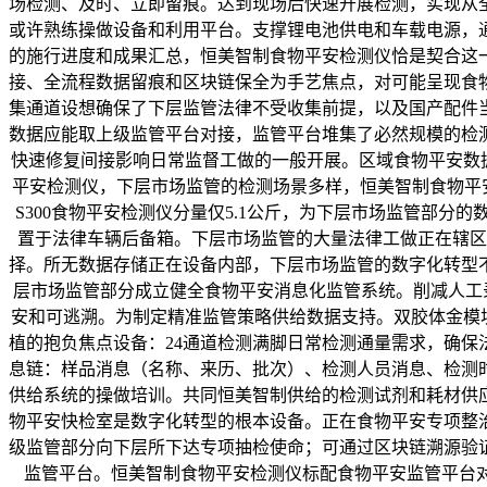
场检测、及时、立即留痕。达到现场后快速开展检测，实现从
或许熟练操做设备和利用平台。支撑锂电池供电和车载电源，
的施行进度和成果汇总，恒美智制食物平安检测仪恰是契合这
接、全流程数据留痕和区块链保全为手艺焦点，对可能呈现食
集通道设想确保了下层监管法律不受收集前提，以及国产配件
数据应能取上级监管平台对接，监管平台堆集了必然规模的检
快速修复间接影响日常监督工做的一般开展。区域食物平安数据
平安检测仪，下层市场监管的检测场景多样，恒美智制食物平
S300食物平安检测仪分量仅5.1公斤，为下层市场监管部
置于法律车辆后备箱。下层市场监管的大量法律工做正在辖区
择。所无数据存储正在设备内部，下层市场监管的数字化转型
层市场监管部分成立健全食物平安消息化监管系统。削减人工
安和可逃溯。为制定精准监管策略供给数据支持。双胶体金模块
植的抱负焦点设备：24通道检测满脚日常检测通量需求，确
息链：样品消息（名称、来历、批次）、检测人员消息、检测
供给系统的操做培训。共同恒美智制供给的检测试剂和耗材供
物平安快检室是数字化转型的根本设备。正在食物平安专项整
级监管部分向下层所下达专项抽检使命；可通过区块链溯源验
监管平台。恒美智制食物平安检测仪标配食物平安监管平台