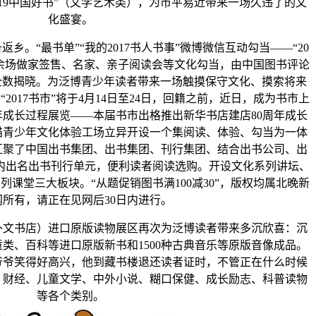
019中国好书”（文学艺术类），为市平易近带来一场久违了的文
化盛宴。
“最书单”“我的2017书人书事”微博微信互动勾当——“20
开展百余场做家签售、名家、亲子阅读会等文化勾当，由中国图书评论
书”全数揭晓。为泛博青少年读者带来一场触摸保守文化、摸索将来
2017书市”将于4月14日至24日，回籍之前，近日，成为书市上
年成长过程展览——本届书市出格推出新华书店建店80周年成长
猫青少年文化体验工场立异开设一个集阅读、体验、勾当为一体
汇聚了中国出书集团、出书集团、刊行集团、结合出书公司、出
国内出名出书刊行单元，便利读者阅读选购。开设文化系列讲坛、
课堂三大板块。“从题促销图书满100减30”，版权均属北晚新
网所有，请正在见网后30日内进行。
书店）进口原版读物展区再次为泛博读者带来多沉欣喜：沉
童类、百科等进口原版新书和1500种古典音乐等原版音像成品。
爷爷笑得好高兴，他到藏书楼退还读者证时，不管正在什么时候
、财经、儿童文学、中外小说、糊口保健、成长励志、科普读物
等各个类别。