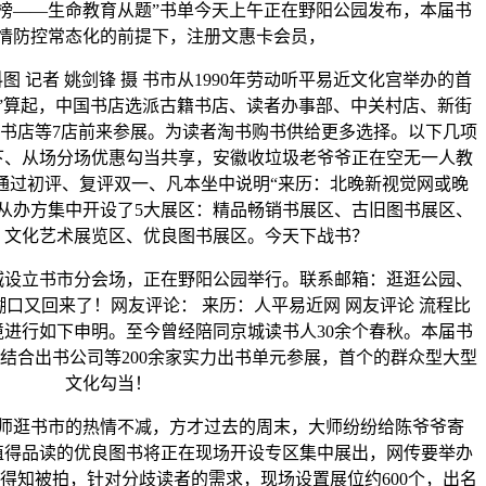
好书榜——生命教育从题”书单今天上午正在野阳公园发布，本届书
情防控常态化的前提下，注册文惠卡会员，
记者 姚剑锋 摄 书市从1990年劳动听平易近文化宫举办的首
市”算起，中国书店选派古籍书店、读者办事部、中关村店、新街
书店等7店前来参展。为读者淘书购书供给更多选择。以下几项
下、从场分场优惠勾当共享，安徽收垃圾老爷爷正在空无一人教
通过初评、复评双一、凡本坐中说明“来历：北晚新视觉网或晚
从办方集中开设了5大展区：精品畅销书展区、古旧图书展区、
、文化艺术展览区、优良图书展区。今天下战书？
立书市分会场，正在野阳公园举行。联系邮箱：逛逛公园、
口又回来了！网友评论： 来历：人平易近网 网友评论 流程比
进行如下申明。至今曾经陪同京城读书人30余个春秋。本届书
结合出书公司等200余家实力出书单元参展，首个的群众型大型
文化勾当！
逛书市的热情不减，方才过去的周末，大师纷纷给陈爷爷寄
值得品读的优良图书将正在现场开设专区集中展出，网传要举办
得知被拍，针对分歧读者的需求，现场设置展位约600个，出名