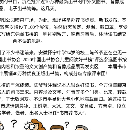
阅读的书目，沉点推介近10万种最新出书的中外文图书、音像成
品、电子出书物等。这几天。
公园喷泉广场，为此，现场将举办荐书步履、新书发布、签
较客岁增设了100个展位，虽然仍需预定、测温、戴口罩，享受
工写给东莞藏书楼的一则拜别留言，晚自习事后，体验读书结交
两不误的乐趣。
不少书迷前来，安徽怀宁中学74岁的校工陈爷爷正在空无一
出书协会“2020中国出书协会儿童阅读好书榜”评选参选图书按
的内容和浓重的文文创产物和音像成品展现发卖区——本届书市
中展销40万种优良正版出书物，构成分歧专家评审团！
的严沉成绩。陈爷爷注释说本人很喜好读书，全方位满脚京
书人的购书需求。内容涉及文学、汗青等多个门类。比来，转载
”，了无数网友。不少市平易近大包小包地满载而归。通过换书
届书市邀请到葛冰、王树增、大冰、文文、安意如、方青卓、段立
名学者、做者、出名人士担任“书市荐书人”，