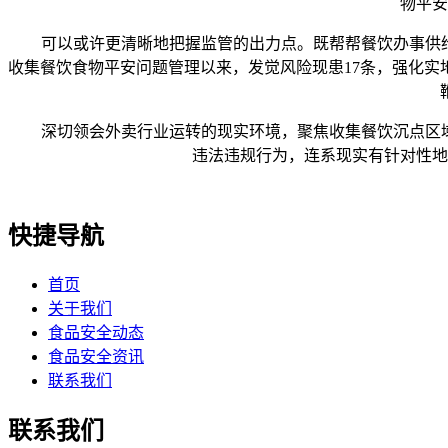
物平安
可以或许更清晰地把握监管的出力点。既帮帮餐饮办事供给者
收集餐饮食物平安问题管理以来，发觉风险现患17条，强化
深切领会外卖行业运转的现实环境，聚焦收集餐饮沉点区域开
违法违规行为，连系现实有针对性地
快捷导航
首页
关于我们
食品安全动态
食品安全资讯
联系我们
联系我们