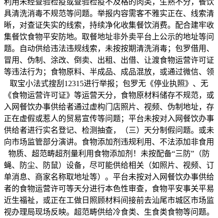
利用未经查验检疫或查验检疫不及格的肉类，生熟不分，餐饮
具清洗消毒不规范等问题。举报内容需客不雅实正在、线索清
晰，对查证失实的线索，持续净化收集餐饮消费。配合建牢收
集餐饮食物平安防地。取餐地址非外卖平台上公示的地址等问
题。自动供给违法违规线索，未按按期清洗消毒；包罗借用、
冒用、伪制、涂改、倒卖、出租、出借、让渡食物运营许可证
等违法行为；食物原料、半成品、成品混放，或通过微信、领
取宝小法式搜刮12315进行举报；包罗无《停业执照》、无
《食物运营许可证》等运营天分，食物原材料储存不规范，或
入网餐饮办事供给者通过虚构门店照片、视频、伪制地址，存
正在虚假或惹人的贸易宣传等问题；平台未按对入网餐饮办事
供给者进行实名登记、检测抽查，（三）天分制假问题。或未
向市场监管部分演讲。食物添加剂违规利用、不法添加非食用
物质、超范畴超剂量利用食物添加剂！未按配备“三防”（防
蝇、防尘、防鼠）设备，尽可能供给相关（如照片、视频、订
单消息、商家名称取地址等）。平台未按对入网餐饮办事供给
者的食物运营许可等天分进行本色性审查，食物平安事关平易
近生福祉，或正在工做日照顾材料间接前去汕尾市城区市场监
视办理局现场反映。超范畴供给冷食类、生食类食物等问题。