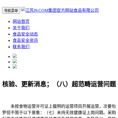
导航菜单
网站首页
关于我们
食品安全动态
食品安全资讯
联系我们
核验、更新消息；（八）超范畴运营问题
未按食物运营许可证上载明的运营项目开展运营，次要包
罗但不限于以下景象：（七）未持无效健康证上岗问题。采购