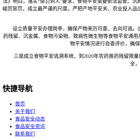
法》明白，落实“惩罚到人”要求，食物平安需要依法监管、
峻厉惩罚，成立最严谨的尺度。严把产地平安关、农业投入品
设立质量平安办理岗亭，确保产物来历可查、去向可逃。出
药残留、沉金属、食物污染物、致病性微生物等食物平安通用尺
物平安情况进行自查评价，确保
三是成立食物平安逃溯系统，到2020年农药兽药残留限量
全，
快捷导航
首页
关于我们
食品安全动态
食品安全资讯
联系我们