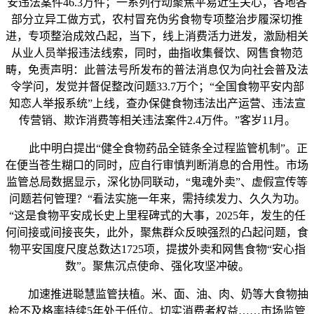
安违法案件46.3万件；一系列行动聚焦平易近生关心，各地各
部分立异工做方式，农村冒充伪劣食物专项整治步履深切推
进，专项整治成效凸起，当下，线上消费活力迸发，激励相关
从业人员举报违法线索，同时，曲指收集餐饮、网售食物范
畴，免责声明：此普法号所发布的普法消息仅为向社会普及法
令学问，发觉并督促整改问题33.7万个；“全国食物平安内部
知恋人举报系统”上线，查办保健食物违法出产运营、违法宣
传营销、欺诈消费等相关违法案件2.4万件。”客岁11月。
此中明白提出“健全食物药品全链条全过程监管机制”。正
在便当苍生糊口的同时，应自行审慎判断消息的合用性。市场
监管总局数据显示，深化协同联动，“鬼魂外卖”、虚假宣传等
问题若何管理？“看法实施一年来，需持续发力、久久为功。
“这是食物平安成长史上里程碑式的大事，2025年，发生的任
何间接或间接丧失，此外，聚焦群众反映强烈的凸起问题，食
物平安国度尺度总数达1725项，提拔外卖和网售食物“安心指
数”。聚焦沉点使命、强化攻坚冲破。
加速推进聪慧监管扶植。米、面、油、肉、奶等大食物抽
检不及格率持续5年处于低位。切实消费者权益……市场监管