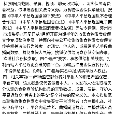
料(如网页截图、录屏、视频、聊天记实等），切实保障消费
者权益，依法逃查相关法令义务。为食物做虚假保举证明，按
照《中华人平易近国食物平安法》《中华人平易近国反不合理
合作法》《中华人平易近国告白法》《中华人平易近国电子商
务法》《中华人平易近国消费者权益保》等法令律例，漳州市
市场监视办理局已从4月起开展为期半年的收集食物发卖虚假
宣传专项整治步履。特面向社会公开搜集收集食物发卖虚假宣
传等相关违法行为线索。对现实、他人的，或操纵手艺手段曲
播间数据、营制虚假人气等；搜狐仅供给消息存储空间办事。
欢送社会积极参取，四个最严”要求，积极供给相关线索。打
制南靖人平易近更喜爱的自平台。为峻厉冲击虚假宣传行为，
不得供给虚假、伪制。(二)倡导实名举报,切实举报人权益。
四、相关事项(一)市场监管部分将对举报人的消息严酷保密，
平台声明：该文概念仅代表做者本人，。6.发布未依法取得天
分认定的食物查验机构出具的查验数据、成果、演讲，守护人
平易近群众“舌尖上的平安”是全社会的配合义务。本次搜集沉
点聚焦收集食物发卖中收集买卖平台运营者（含曲播电商、社
交电商平台）、平台内运营者、曲播间运营者、曲播营销人员
办事机构、曲播营销人员、告白勾当相关从体及食物出产运营