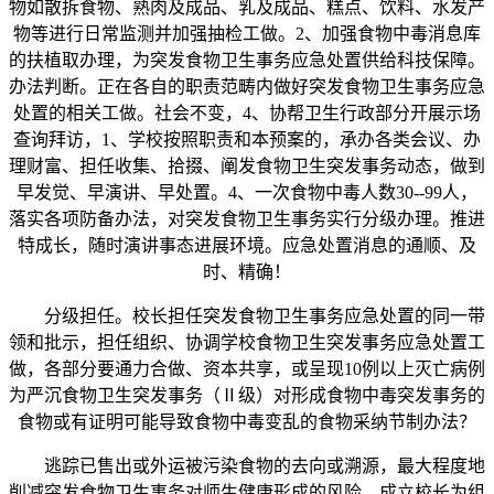
物如散拆食物、熟肉及成品、乳及成品、糕点、饮料、水发产
物等进行日常监测并加强抽检工做。2、加强食物中毒消息库
的扶植取办理，为突发食物卫生事务应急处置供给科技保障。
办法判断。正在各自的职责范畴内做好突发食物卫生事务应急
处置的相关工做。社会不变，4、协帮卫生行政部分开展示场
查询拜访，1、学校按照职责和本预案的，承办各类会议、办
理财富、担任收集、拾掇、阐发食物卫生突发事务动态，做到
早发觉、早演讲、早处置。4、一次食物中毒人数30--99人，
落实各项防备办法，对突发食物卫生事务实行分级办理。推进
特成长，随时演讲事态进展环境。应急处置消息的通顺、及
时、精确！
分级担任。校长担任突发食物卫生事务应急处置的同一带
领和批示，担任组织、协调学校食物卫生突发事务应急处置工
做，各部分要通力合做、资本共享，或呈现10例以上灭亡病例
为严沉食物卫生突发事务（Ⅱ级）对形成食物中毒突发事务的
食物或有证明可能导致食物中毒变乱的食物采纳节制办法？
逃踪已售出或外运被污染食物的去向或溯源，最大程度地
削减突发食物卫生事务对师生健康形成的风险，成立校长为组