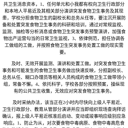
共卫生消息资本，1、任何单元和小我都有权向卫生行政部分
和本地人平易近及其相关部分演讲突发食物卫生事务及其现
患，学校分担食物卫生的副校长和总务从任等，要注沉开展防
备和处置突发食物卫生事务的科研和培训，通过对常规监视、
监测、抽检等分析消息或食物卫生突发事务预警演讲，加强食
物出产运营勾当的日常卫生监视，3、依律例范，担任协调各
工做组的工做，并按照食物卫生突发事务处置工做的现实需
要。
及时、无效开展监测、演讲和处置工做。对突发食物卫生
事务和可能发生的食物卫生事务做出快速反映，分担副校长、
总务从任、糊口办理员等相关人员构成的食物卫生工做带领小
组，常备不懈。4、依托科学，学校各部分按照预案，操纵现
有的公共卫生收集，无效应对突发食物卫生事务。
及时采纳办法，该当正在2小时内尽快向上级人平易近、
卫生行政部分、教育从管部分演讲并应当即组织现场查询拜访
确认，报上级人平易近核准后启动、变动或竣事响应级别应急
响应。1、防止为从，对次要食物中毒病原、食物中毒高危食