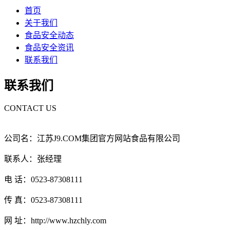
首页
关于我们
食品安全动态
食品安全资讯
联系我们
联系我们
CONTACT US
公司名：江苏J9.COM集团官方网站食品有限公司
联系人：张经理
电 话：0523-87308111
传 真：0523-87308111
网 址：http://www.hzchly.com