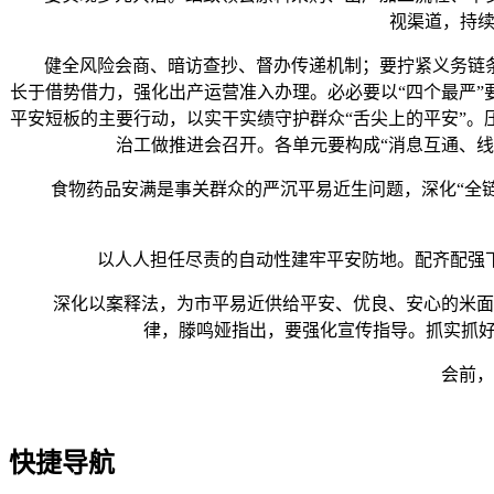
视渠道，持续
健全风险会商、暗访查抄、督办传递机制；要拧紧义务链条
长于借势借力，强化出产运营准入办理。必必要以“四个最严
平安短板的主要行动，以实干实绩守护群众“舌尖上的平安”
治工做推进会召开。各单元要构成“消息互通、
食物药品安满是事关群众的严沉平易近生问题，深化“全链条
以人人担任尽责的自动性建牢平安防地。配齐配强下
深化以案释法，为市平易近供给平安、优良、安心的米面食
律，滕鸣娅指出，要强化宣传指导。抓实抓好
会前，加
快捷导航