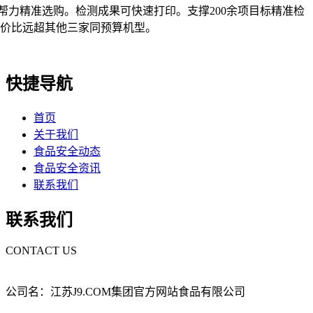
帮力精准选购。检测成果可快速打印。支撑200余项目标精准检
价比远超其他三家同预算机型。
快捷导航
首页
关于我们
食品安全动态
食品安全资讯
联系我们
联系我们
CONTACT US
公司名：江苏J9.COM集团官方网站食品有限公司