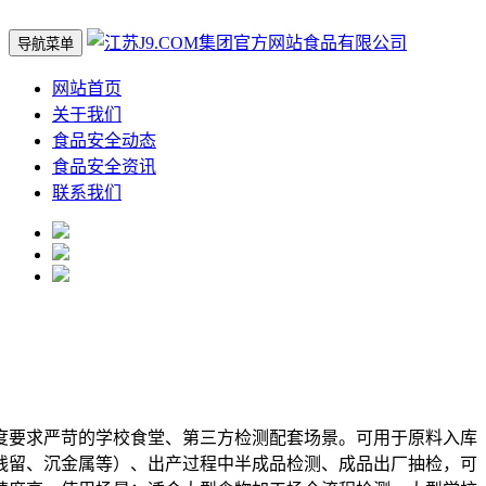
导航菜单
网站首页
关于我们
食品安全动态
食品安全资讯
联系我们
要求严苛的学校食堂、第三方检测配套场景。可用于原料入库
残留、沉金属等）、出产过程中半成品检测、成品出厂抽检，可