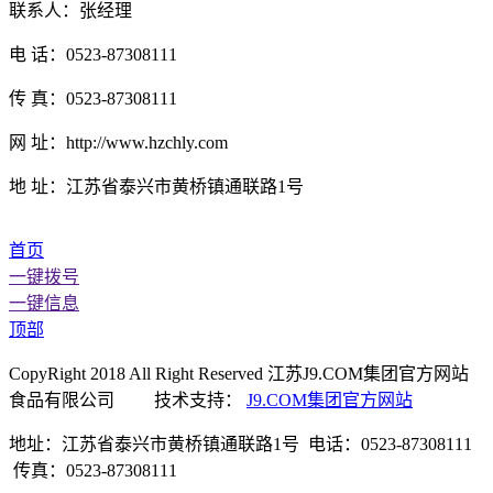
联系人：张经理
电 话：0523-87308111
传 真：0523-87308111
网 址：http://www.hzchly.com
地 址：江苏省泰兴市黄桥镇通联路1号
首页
一键拨号
一键信息
顶部
CopyRight 2018 All Right Reserved 江苏J9.COM集团官方网站
食品有限公司 技术支持：
J9.COM集团官方网站
地址：江苏省泰兴市黄桥镇通联路1号 电话：0523-87308111
传真：0523-87308111