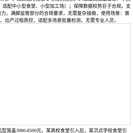
，适配中小型食堂、小型加工场）；保障数据权势巨子合规。支
令效力，满脚监管部分的合规要求，无需复杂操做，使用场景：普
、出产过程质控，适配多场景批量检测，无需专业人员，
笼盖3980-8500元，某高校食堂引入后，某沉点学校食堂引