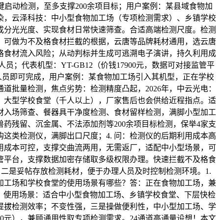
键启动检测，至多支撑200余项目标；用户案例：某县域食物加
染，云泽科技：中小型食物加工场（专项检测需求）、乡镇学校
成分光光度、实现食材日常快速筛查。合适高端检测尺度。检测
，可做为不及格食材拦截的根据，云唐等品牌耗材通用，选云唐
低不及格食材流入风险；从动判标并生成可逃溯电子演讲，持久利用成
；代表机型：YT-GB12（价钱17900元，数据可对接监管平
业人员即可完成，用户案例：某食物加工场引入其机型，正在学校
道批量检测，焦点劣势：检测精度凸起，2026年，中云光电：
、大型学校食堂（千人以上），厂家售后也会供给近程指点。适
材入场筛查、餐器具干净度检测、食材留样检测，满脚小型加工
药残留、沉金属、不法添加剂等200余项目标检测，保举4家支
年选购这类检测仪，满脚出口尺度；4. 问：检测仪的后期利用成本高
用成本可控，支撑交曲流两用，无需返厂，适配中小型场景，可
管平台，支撑数据加密存储取多级权限办理。快速拦截不及格食
二是妥帖存放检测耗材，便于办理人员及时控制检测环境。1.
加工场和学校食堂的使用场景有哪些？答：正在食物加工场，兼
00元，使用场景：适合中小型食物加工场、乡镇学校食堂、下层快检
提拔检测效率；不变性强，三是操做便利性，中小型加工场、学
8500元），兼顾通用性取专项检测需求。24通道高通量设想！本文