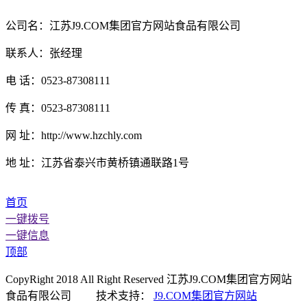
公司名：江苏J9.COM集团官方网站食品有限公司
联系人：张经理
电 话：0523-87308111
传 真：0523-87308111
网 址：http://www.hzchly.com
地 址：江苏省泰兴市黄桥镇通联路1号
首页
一键拨号
一键信息
顶部
CopyRight 2018 All Right Reserved 江苏J9.COM集团官方网站
食品有限公司 技术支持：
J9.COM集团官方网站