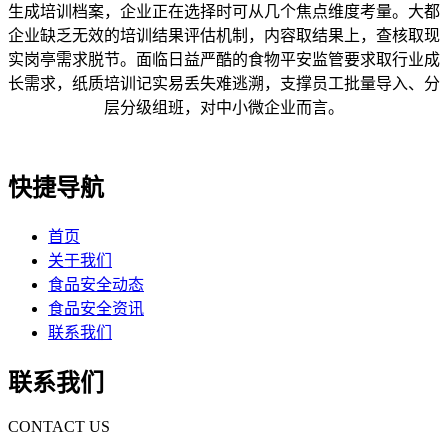
生成培训档案，企业正在选择时可从几个焦点维度考量。大都
企业缺乏无效的培训结果评估机制，内容取结果上，查核取现
实岗亭需求脱节。面临日益严酷的食物平安监管要求取行业成
长需求，纸质培训记实易丢失难逃溯，支撑员工批量导入、分
层分级组班，对中小微企业而言。
快捷导航
首页
关于我们
食品安全动态
食品安全资讯
联系我们
联系我们
CONTACT US