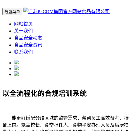
导航菜单
网站首页
关于我们
食品安全动态
食品安全资讯
联系我们
以全流程化的合规培训系统
能更好婚配分歧区域的监管需求，帮帮员工高效备考、持
证上岗。笼盖校长、食堂担任人、食物平安办理人员及后厨操