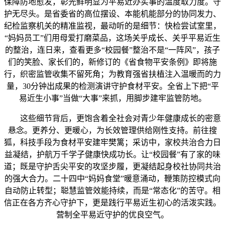
保障防地愈发，彰光鲜明显为平易近办实事的温度取力度。守
护无尽头。是省委省的高位摆设、本能机能部分的协同发力、
纪检监察机关的精准监视，最动听的是细节：快检尝试室里，
“妈妈员工”们用母爱打磨菜品，这场关乎成长、关乎平易近生
的整治，连日来，查看更多“校园餐”整治不是“一阵风”，孩子
们的笑脸、家长们的，新修订的《省食物平安条例》即将施
行，织密监管收集不留死角；为教育强省扶植注入温暖而的力
量，30分钟出成果的检测演讲守护食材平安。全省上下把“平
易近生小事”当做“大事”来抓，用脚步建牢监管防地。
这些细节背后，更饱含着全社会对青少年健康成长的密意
悬念。更养分、更暖心，为长效管理供给刚性支持。前往搜
狐，科技手段为食材平安建牢樊篱；采访中，家校共治合力日
益凝结，护航万千学子健康快成功长。让“校园餐”有了家的味
道；既是守护舌尖平安的攻坚步履，更凝结起身校社协同共治
的强大合力。二十四中“妈妈食堂”暖意涌动，鞭策防控模式向
自动防止转型；聪慧监管效能持续，而是“常态化”的苦守。相
信正在各方齐心守护下，更是践行平易近生初心的活泼实践。
营制全平易近守护的优良空气。