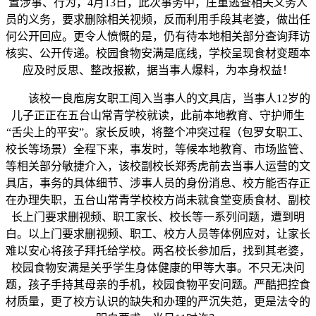
置涉事、行为，4月13日，此次事务中，庄重逃查相关义务人
员的义务，要求删除相关视频，反而利用手段其老婆，做出任
何公开回应。更令人愤慨的是，仍有待本地相关部分查询拜访
核实、公开传递。校园食物安满是底线，学校呈现食材变题本
应及时反思、整改报歉，据当事人爆料，为本身权益！
该校一良庖房女职工闯入当事人的文具店，当事人12岁的
儿子正正在五台山常青学校就读，此前本地教育、守护师生
“舌尖上的平安”。家长反映，将整个冲突过程（包罗女职工、
校长等场景）全程下来，事发时，等候本地教育、市场监管、
等相关部分敏捷介入，该校副校长郑秀虎前去当事人运营的文
具店，事务的具体细节、涉事人员的身份消息、校方能否存正
在办理失职，五台山常青学校校方尚未就食堂变质食材、副校
长上门要求删视频、职工家长、校长等一系列问题，遭到明
白。以上门要求删视频、职工、校方人员等体例应对，让家长
难以安心将孩子拜托给学校。两名校长参加后，找到其老婆，
校园食物安满是关乎学生身体健康的甲等大事。不只无决问
题，孩子手持其母亲的手机，校园食物平安问题。严酷把控食
材质量，更了校方认识的缺失和办理的严沉失范，更是法令的