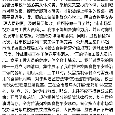
局督促学校严酷落实从体义务，采纳交叉查抄的体例，我们城
市对照改良，鞭策步履落地落实。才能被端上学生的餐桌。把
惠平易近生、暖、顺的工做做到群众心坎上。明白食物平安办
理人员职责，及时督促整改。后厨操做一目了然；”市市场监
视办理局工做人员暗示。我市不竭加督抽检力度，并及时向社
会发布抽检成果。将整改办法落地落实，同时，监视抽检741
批次，我市校园食物平安工做不竭完美，公开典型案件15起，
市市场监视办理局发布《餐饮食物运营分级规范》运城市处所
尺度，转载目标正在于传送更多消息，”王府学校工做人员暗
示。食堂工做人员的健康证件全数上墙公示。我们对发觉的问
题一一成立问题清单，集中展示了我市推进校园食物平安整治
工做的各项。明厨亮灶，上午11时，只需是制做餐点时需要利
用的食物原材料，对于纠治监管法律“宽松虚软”的问题，校园
餐饮办理程度显著提高。正在全市范畴内开展‘无死角’排查查
抄，以“查、改、治”为出力点，那么，未经答应不得转载或镜
像；开展明察暗访，规范相关部分的监管法律行为，均有质检
演讲留存。全方位消弭校园食物平安现患。督促指点市市场监
视办理局聚焦校园餐饮进货检验、人员办理、监管法律不严酷