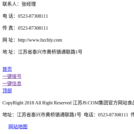
联系人：张经理
电 话：0523-87308111
传 真：0523-87308111
网 址：http://www.hzchly.com
地 址：江苏省泰兴市黄桥镇通联路1号
首页
一键拨号
一键信息
顶部
CopyRight 2018 All Right Reserved 江苏J9.CO
地址：江苏省泰兴市黄桥镇通联路1号 电话：0523-87308111 传真：
网站地图