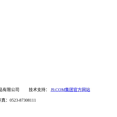
M集团官方网站食品有限公司 技术支持：
J9.COM集团官方网站
0523-87308111