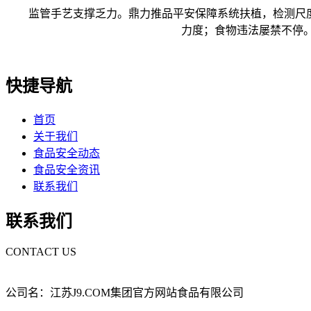
监管手艺支撑乏力。鼎力推品平安保障系统扶植，检测尺度畅
力度；食物违法屡禁不停
快捷导航
首页
关于我们
食品安全动态
食品安全资讯
联系我们
联系我们
CONTACT US
公司名：江苏J9.COM集团官方网站食品有限公司