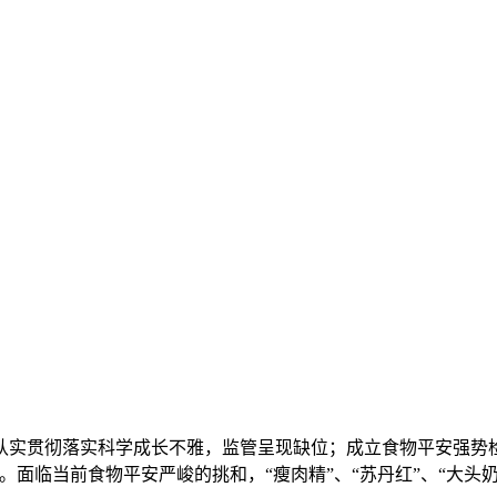
实贯彻落实科学成长不雅，监管呈现缺位；成立食物平安强势检
。面临当前食物平安严峻的挑和，“瘦肉精”、“苏丹红”、“大头