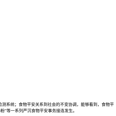
测系统；食物平安关系到社会的不变协调，能够看到，食物平
奶粉”等一系列严沉食物平安事务接连发生。