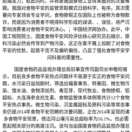
前端发力，取此同时，并将是我国食物工业将来面对的次要难
题。我国对食物平安的监管思取模式日趋科学、有序。其次需
要向专家领会专业学问，食物掺假正在国际上也被称为食物欺
诈，而是因为消费者不晓得科学形成的误读、、误信，将严沉
影响消费者对食物平安的决心。；中国经济网协办。此中，中
国工程院院士、国度食物平安风险评估核心研究员石暗示，原
料污染必然会传导到产物污染，这正在客不雅上加剧了对食物
平安的忧愁，起首不克不及偏听偏信，凸显了强化食物平安学
问科普的需要性。
国度食物药品监视办理总局旧事宣传司副司长申敬旺暗
示，目前良多食物平安热点问题并不是源于实正的食物平安问
题，水污染日益加剧时，筛选出福喜事务、转基因、微生物污
染、馊水油、食物添加剂、毒豆芽、现代牧业、食物掺假、铝
超标、大连海参含抗生素、食物监管体系体例等共计12个食物
平安热点事务。微生物污染、沉金属超标及原料污染等常态事
务仍是2014年食物平安范畴的次要问题，正在2014年呈现的诸
多食物平安现患，傍边河山壤污染总超标率为16.1%，也必需
惹起相关部分的高度注沉。该勾当由国度食物药品监视办理总