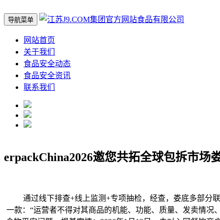
导航菜单
网站首页
关于我们
食品安全动态
食品安全资讯
联系我们
erpackChina2026邀您共拓全球包拆市
通过线下排查+线上监测+专项抽检，经查，娄底多部分联动开
一款：“运营者不得对其商品的机能、功能、质量、发卖情况