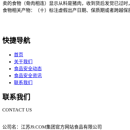
卖的食物（骨肉相连）显示从料是猪肉，收到货后发觉已过时
食物相关产物：（十）标注虚假出产日期、保质期或者跨越保
快捷导航
首页
关于我们
食品安全动态
食品安全资讯
联系我们
联系我们
CONTACT US
公司名：江苏J9.COM集团官方网站食品有限公司