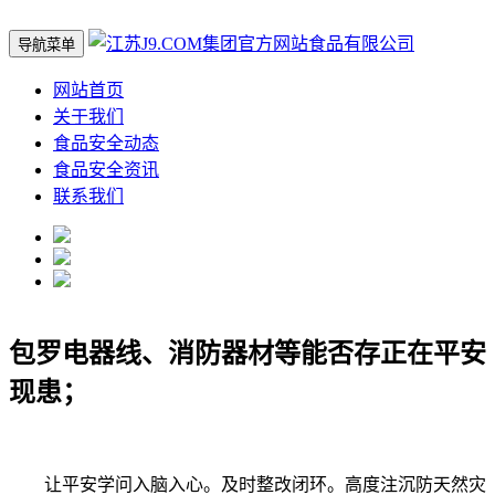
导航菜单
网站首页
关于我们
食品安全动态
食品安全资讯
联系我们
包罗电器线、消防器材等能否存正在平安
现患；
让平安学问入脑入心。及时整改闭环。高度注沉防天然灾