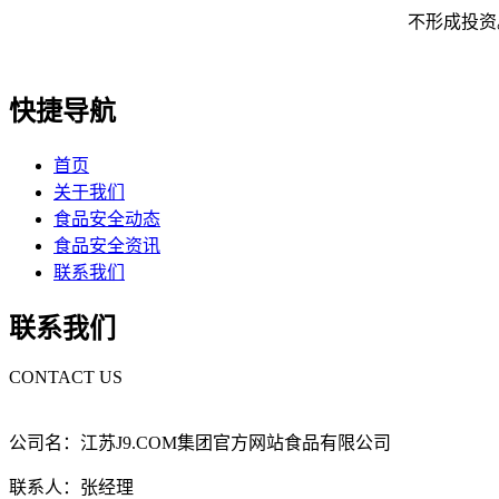
不形成投资。详
快捷导航
首页
关于我们
食品安全动态
食品安全资讯
联系我们
联系我们
CONTACT US
公司名：江苏J9.COM集团官方网站食品有限公司
联系人：张经理