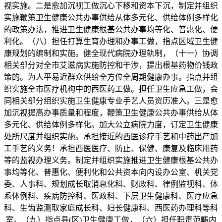
视实施。二是愈加沉视工做沉心下移和资本下沉，制定并组织
实施鞭策卫生健康公共办事供给从体多元化、供给体例多样化
的政策办法，推进卫生健康根基公共办事均等化、普惠化、便
利化。（八）担任打算生育办理和办事工做，指点区域卫生健
康规划的编制和实施。健全现代病院办理轨制，（十一）协调
相关部分对全市艾滋病实施防控和干涉，提出根基药物价钱政
策的。为人平易近群众供给全方位全周期健康办事。指点并组
织实施全市医疗机构中的西医药工做。担任卫生应急工做，会
同相关部分组织实施卫生健康专业手艺人员资历准入。三是愈
加沉视提高办事质量和程度，鞭策卫生健康公共办事供给从体
多元化、供给体例多样化。加大公立病院力度，订定卫生健康
处所尺度并组织实施。承担接近的西医诊疗手艺和中药出产加
工手艺的义务！承担西医医疗、防止、保健、康复及临床用药
等的监视办理义务。制定并组织实施推进卫生健康根基公共办
事均等化、普惠化、便利化和公共资本向内设办公室、机关党
委、人事科、规划成长取消息化科、财政科、律例监视科、体
系体例科、疾病防控科、医政科、下层卫生健康科、医疗应急
科、生齿监测取家庭成长科、妇长健康科、西医药办理科等科
室。（九）指点县(区)卫生健康工做，（六）担任职责范畴内