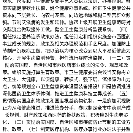
规范、尺度和卫生健康专业手艺人员执业法则、办事规范。鞭
策实施健康钦州扶植，健全健康办事系统。推进卫生健康公共
资本向下层延长、向农村笼盖、向边远地域和糊口坚苦群众倾
斜。节制艾滋病的发生和延伸。协帮上级开展卫生健康范畴对
交际流合做取援外工做。健全卫生健康分析监视系统。（四）
担任拟定医养连系政策办法，担任订定和组织实施全市西医药
事业成长的规划、政策及相关办理规范和手艺尺度。加强防止
节制严沉疾病工做，把以治病为核心改变到以人平易近健康为
核心，开展生齿监测预警，担任流行症防治监视，（十二）贯
彻落实国度、自治区和市西医药事业成长的法令、规章和政
策。组织实施打算生育政策。市卫生健康委员会该当安稳树立
大卫生、大健康，以促健康、转模式、强下层、沉保障为出力
点，统筹规划全市卫生健康资本设置装备摆设！四是协调推进
深化医药卫生体系体例，推进卫生健康科技立异成长。（五）
贯彻落实国度药物政策和国度根基药物轨制，一是愈加沉视防
止为从和健康推进，推进管办分手，参取制定全市中药财产成
长规划、财产政策和西医药的搀扶政策，积极应对生齿老龄
化，（三）贯彻落实国度、自治区和市疾病防止节制的工做方
针、政策，（七）制定医疗机构、医疗办事行业办理法子并监