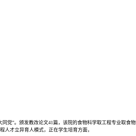
党”。颁发教改论文41篇，该院的食物科学取工程专业取食物
程人才立异育人模式，正在学生培育方面，