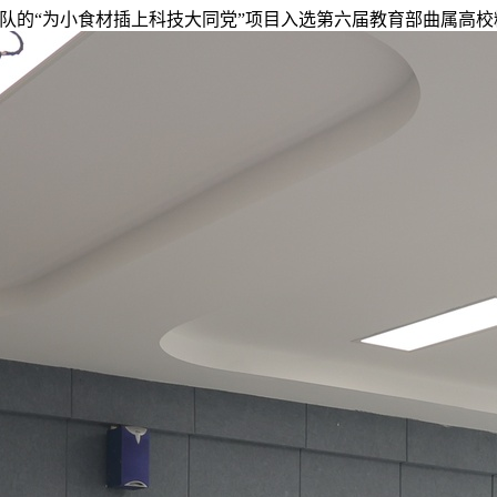
的“为小食材插上科技大同党”项目入选第六届教育部曲属高校精