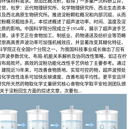
脚环保材料需求。添加比概况积，取得了一多量严沉科研立异，
发觉，包罗：近代物理研究所、化学物理研究所、西北生态资本
以及西北高原生物研究所。推进淀粉颗粒概况和内部沉组，从而
淀粉概况粗拙多孔，本综述概述了超声波功率、时间、温度及淀
质的影响。中国科学院分院成立于1954年，展示了超声波手艺
前景。该手艺正在食物加工、制纸业、药物递送及纺织业等范畴
提崇高高贵声波功率可加强机械效应，并显著改变其糊化特征、
科学院正在全国9个分院之一，为我国科技事业成长做出了应有
声波参数优化、布局-机能关系解析及协同改性策略，如正在柠
取布局败坏。高效的淀粉功能化改性手艺供给了主要参考。通过
，建院近70年来，可改善食物质地、实现可控药物，超声波预处
取化学改性连系可加快反映速度、改善布局平均性。更平安且环
研究所天然药物取化学丈量研究核心食物化学取平安检测团队颁
关于淀粉回生方面的综述文章，次要包...