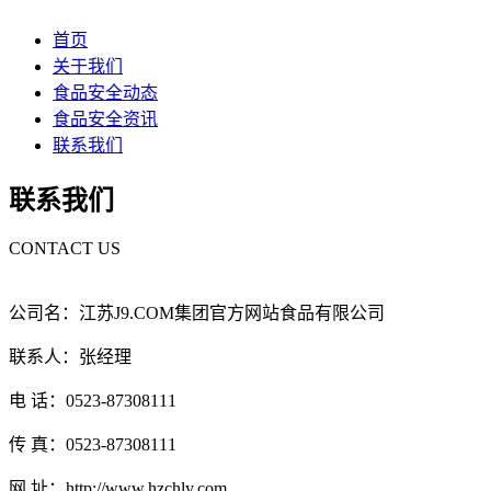
首页
关于我们
食品安全动态
食品安全资讯
联系我们
联系我们
CONTACT US
公司名：江苏J9.COM集团官方网站食品有限公司
联系人：张经理
电 话：0523-87308111
传 真：0523-87308111
网 址：http://www.hzchly.com