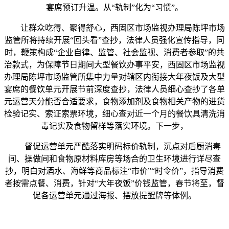
宴席预订升温。从“轨制”化为“习惯”。
让群众吃得、聚得舒心，西固区市场监视办理局陈坪市场
监管所将持续开展“回头看”查抄，法律人员强化宣传指导，同
时，鞭策构成“企业自律、监管、社会监视、消费者参取”的共
治款式，为保障节日期间大型餐饮办事平安，西固区市场监视
办理局陈坪市场监管所集中力量对辖区内衔接大年夜饭及大型
宴席的餐饮单元开展节前深度查抄，法律人员细心查抄了各单
元运营天分能否合适要求，食物添加剂及食物相关产物的进货
检验记实、索证索票环境，细心查对近一个月的餐饮具清洗消
毒记实及食物留样等落实环境。下一步，
督促运营单元严酷落实明码标价轨制，沉点对后厨消毒
间、操做间和食物原材料库房等场合的卫生环境进行详尽查
抄，明白对酒水、海鲜等商品标注“市价”“时令价”，指导消费
者按需点餐、消费，针对“大年夜饭”价钱监管，春节将至，督
促各运营单元通过海报、摆放提醒牌等体例。