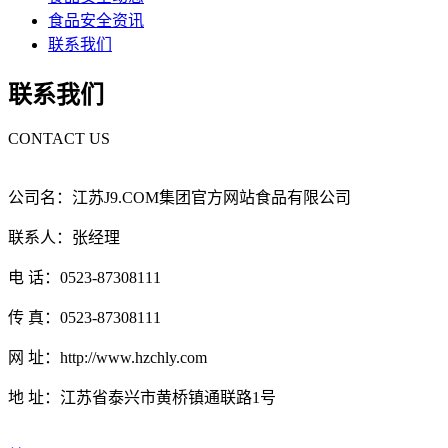
食品安全资讯
联系我们
联系我们
CONTACT US
公司名：江苏J9.COM集团官方网站食品有限公司
联系人：张经理
电 话：0523-87308111
传 真：0523-87308111
网 址：http://www.hzchly.com
地 址：江苏省泰兴市黄桥镇通联路1号