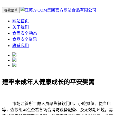
导航菜单
网站首页
关于我们
食品安全动态
食品安全资讯
联系我们
建牢未成年人健康成长的平安樊篱
市场监管所工做人员聚焦餐饮门店、小吃摊位、便当店
等，查抄组沉点查看各场合消防设备配备、及无效期环境，易