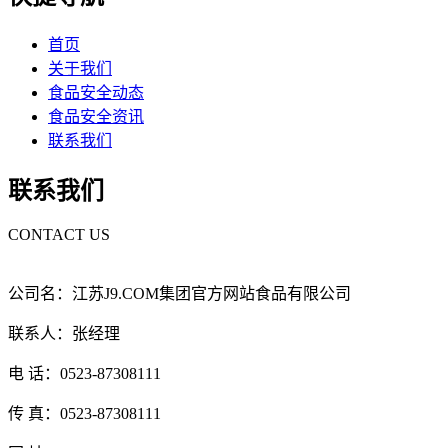
首页
关于我们
食品安全动态
食品安全资讯
联系我们
联系我们
CONTACT US
公司名：江苏J9.COM集团官方网站食品有限公司
联系人：张经理
电 话：0523-87308111
传 真：0523-87308111