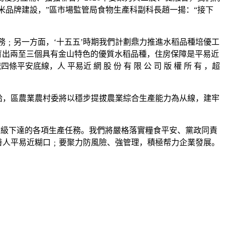
米品牌建設，”區市場監管局食物生產科副科長趙一揚：“接下
﹔另一方面，‘十五五’時期我們計劃鼎力推進水稻品種培優工
培育出兩至三個具有金山特色的優質水稻品種，住房保障是平易近
線，人 平易近 網 股 份 有 限 公 司 版 權 所 有 ，超
給，區農業農村委將以穩步提拔農業綜合生產能力為从線，建牢
成市級下達的各項生產任務。我們將嚴格落實糧食平安、黨政同責
善人平易近糊口﹔要聚力防風險、強管理，積極帮力企業發展。