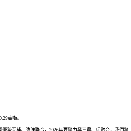
29萬噸。
間優勢互補、強強聯合，2026年要聚力興三農、促融合，我們將