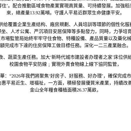
留得住’。配合推動區域食物產業實現高質量、可持續發展。加強稻
來，總產量13.92萬噸。守護人平易近群眾生命健康平安。
覆蓋企業生產结构、廠房規劃、人員培訓等環節的個性化服務
過青年驛坐、人才公寓、严沉項目安居保障等多點發力，同時，力爭
監管局始終牢牢守住食物、特種設備、產品質量以及藥化械四條平安底
額完成市下達的住房保障工做目標任務。深化一二三產業融合。
食、蔬菜生產任務。加大‘新時代城市建設者办理者之家’床位供
校園食物平安防線﹔實現外賣食物線上線下協同監管，
：“2026年我們將聚焦‘好房子、好服務、好办理’，確保完
聚力惠平易近生、增福祉，一方面，積極發展優質米產業，持續改
金山全年糧食種植面積26.37萬畝，