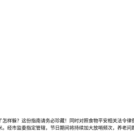
怎样躲？这份指南请务必珍藏！同时对照食物平安相关法令律例
千米。经市监委指定管辖，节日期间将持续加大放哨频次，养老问