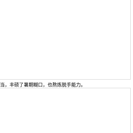
当，丰硕了暑期糊口，也熬炼脱手能力。