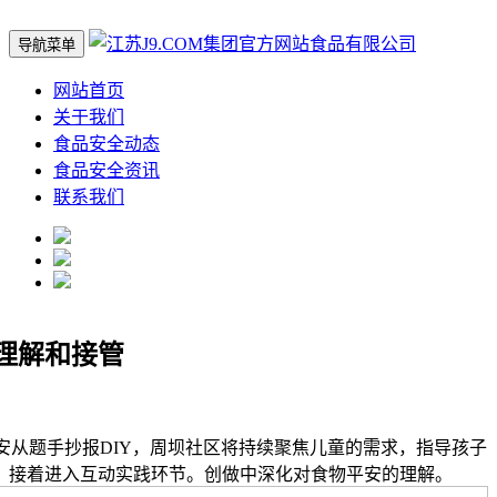
导航菜单
网站首页
关于我们
食品安全动态
食品安全资讯
联系我们
理解和接管
题手抄报DIY，周坝社区将持续聚焦儿童的需求，指导孩子
，接着进入互动实践环节。创做中深化对食物平安的理解。