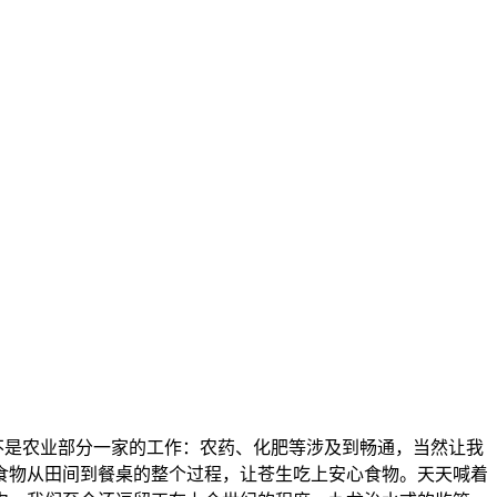
是农业部分一家的工作：农药、化肥等涉及到畅通，当然让我
食物从田间到餐桌的整个过程，让苍生吃上安心食物。天天喊着