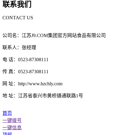
联系我们
CONTACT US
公司名：江苏J9.COM集团官方网站食品有限公司
联系人：张经理
电 话：0523-87308111
传 真：0523-87308111
网 址：http://www.hzchly.com
地 址：江苏省泰兴市黄桥镇通联路1号
首页
一键拨号
一键信息
顶部