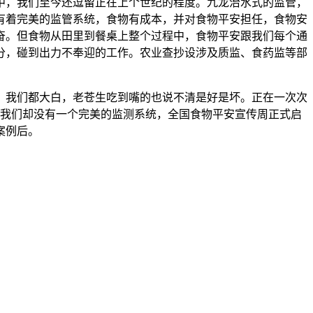
中，我们至今还逗留正在上个世纪的程度。九龙治水式的监管，
有着完美的监管系统，食物有成本，并对食物平安担任，食物安
奋。但食物从田里到餐桌上整个过程中，食物平安跟我们每个通
分，碰到出力不奉迎的工作。农业查抄设涉及质监、食药监等部
我们都大白，老苍生吃到嘴的也说不清是好是坏。正在一次次
我们却没有一个完美的监测系统，全国食物平安宣传周正式启
案例后。