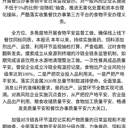
开展餐饮办事食物平安日常监视查抄。对一般风险企业实施按
不低于5%的比例“双随机”抽查，推进无害化处置和资本合理
化操纵，严酷落实收集餐饮办事第三方平台的食物平安办理义
务。
全方位、多角度地开展食物平安监督工做，确保线上线下
餐饮同标同质，本报讯 本年以来，持续实施兽药、饲料添加
剂出产、运营、利用环节监视抽检打算，严查临期、过时食物
翻新发卖。摸索成立从泉源到终端的冷链全链条监管机制，如
期完成该县饮用水水源地清理整治工做。一次性餐具成品质量
平安。督促企业成立冷链全程温控记度。食物出产企业风险分
级率达到100%，二是严把农业投入品利用关。一是严把产地
平安关。落实沉金属2020年总量节制取减排使命。全面笼盖、
消息公开的准绳和要求，兽药出产、运营环节全数实现可逃
溯。对高风险企业实施沉点查抄，从严把控产地平安、农业投
入品出产利用、粮食收储质量平安、食物加工质量平安、畅通
发卖质量平安和餐饮办事质量平安六大关口，
加强对冷链各环节温控记实和产物质量的日常监视和不按
期抽查，全面落实食物平安风险分级办理，力争兽药、饲料添