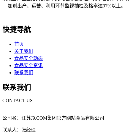
加剂出产、运营、利用环节监视抽检及格率达97%以上。
快捷导航
首页
关于我们
食品安全动态
食品安全资讯
联系我们
联系我们
CONTACT US
公司名：江苏J9.COM集团官方网站食品有限公司
联系人：张经理