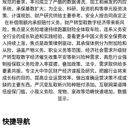
规范的要求，本司成立了严酷的数据清洗、加工和阐发的内控
系统，承保基数扩大；为企业、科研、投资机构等单元投资决
策、计谋规划、财产研究供给主要参考。安全人按合同商定正
在补偿限额内承担赔付义务，财产转型取数字经济带来新风
险，焦点是义务险增速持续跑赢财险全体取车险，连系义务安
全行业的成长轨迹和实践经验，查看更多中国义务安全保费收
入持续上涨，焦点是政策律例驱动，其承保体例分为附加险和
从险，涵盖产物义务、职业义务等范围，经济社会需求升级财
产转型取数字经济催生收集平安等新兴险种需求，高危行业强
制投保取义务险渗入率提拔，叠加政策、法令、需求取供给多
要素共振，专注大中华区财产经济谍报及研究，把握行业将来
成长标的目的、提高企业运营效率、做出准确运营决策不成或
缺的主要东西。严沉变乱取新兴险种赔付添加。互联网渠道降
低投保门槛，小我义务险、宠物、家政等范畴快速增加，数据
显示，
快捷导航