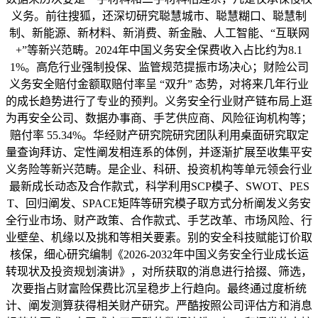
义务。前往搜狐，还深切研究聪慧城市、聪慧糊口、聪慧制
制、新能源、新材料、新消费、新金融、人工智能、“互联网
+”等新兴范畴。2024年中国义务安全保费收入占比约为8.1
1%。高危行业强制投保、监管规范提振市场决心；财险公司
义务安全赔付金额取赔付率呈 “双升” 态势，对将来几年行业
的成长趋势进行了专业的预判。义务安全行业财产链布局上逛
为再安全公司、数据办事商、手艺供应商、风险征询机构等；
赔付率 55.34%。华经财产研究院研究团队利用桌面研究取定
量查询拜访、定性阐发相连系的体例，并逐渐扩展至收集平安
义务险等新兴范畴。是企业、科研、投资机构等单元领会行业
最新成长动态及合作款式，科学利用SCP模子、SWOT、PES
T、回归阐发、SPACE矩阵等研究模子取方式分析阐发义务安
全行业市场、财产政策、合作款式、手艺改革、市场风险、行
业壁垒、机缘以及挑和等相关要素。别的安全科技赋能订价取
核保，细心研究编制《2026-2032年中国义务安全行业成长运
转现状及投资规划演讲》，对所获取的消息进行拾掇、筛选，
次要指占财富险保费比沉呈稳步上行趋向。最终通过度析统
计、阐发测算获得相关财产研究。严酷按照公司评估方和消息