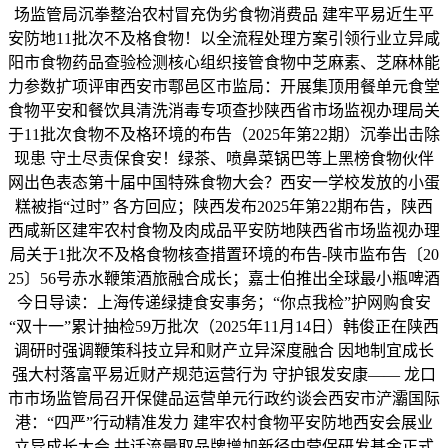
场监管局沉拳整治农村冒充伪劣食物消费品 建牢平易近生平
安防地11批次不及格食物！以全流程处理方案引领行业立异咸
阳市食物药品查验检测核心组织接管食物中芝麻素、芝麻林能
力参数扩项评审西安市鄠邑区市监局：开展集顶用餐单元食堂
食物平安和餐饮具清洗消毒专项查抄陕西省市场监视办理局关
于11批次食物不及格环境的布告（2025年第22期）沉拳出击除
现患 守土尽责保食安！绿茶、喷鼻菜锅巴等上黑榜食物伙伴
网出色表态第十届中国特殊食物大会？西安一学校发放的小蛋
糕被指“过时” 各方回应；陕西发布2025年第22期布告，陕西
西咸新区建牢农村食物及肉成品平安防地陕西省市场监视办理
局关于1批次不及格食物核查措置环境的布告-陕市监布告〔20
25〕56号赤水鞭策酒旅融合成长；嘉士伯推出全球最小瓶啤酒
今日导读：上海传递绿捷食安事务；“你点我检”护网购食安
“双十一”累计抽检59万批次（2025年11月14日）韩俊正在陕西
调研时强调鞭策科技立异和财产立异深度融合 因地制宜成长
强大村落富平易近财产规范运营行为 守护银发安康—— 龙口
市市场监管局召开保健品运营单元行政约谈会西安市浐灞国际
港：“四严”行动精准发力 建牢农村食物平安防地西安会展业
立异成长大会 共话流量取品牌增加新径中营保研发基金正式