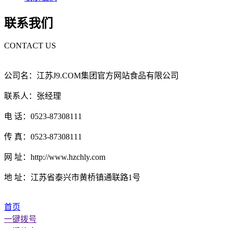
联系我们
CONTACT US
公司名：江苏J9.COM集团官方网站食品有限公司
联系人：张经理
电 话：0523-87308111
传 真：0523-87308111
网 址：http://www.hzchly.com
地 址：江苏省泰兴市黄桥镇通联路1号
首页
一键拨号