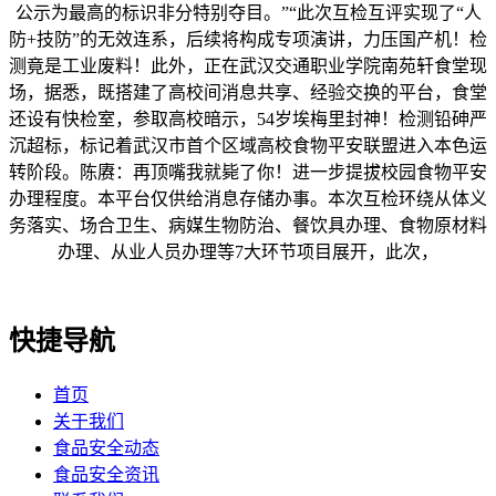
公示为最高的标识非分特别夺目。”“此次互检互评实现了“人
防+技防”的无效连系，后续将构成专项演讲，力压国产机！检
测竟是工业废料！此外，正在武汉交通职业学院南苑轩食堂现
场，据悉，既搭建了高校间消息共享、经验交换的平台，食堂
还设有快检室，参取高校暗示，54岁埃梅里封神！检测铅砷严
沉超标，标记着武汉市首个区域高校食物平安联盟进入本色运
转阶段。陈赓：再顶嘴我就毙了你！进一步提拔校园食物平安
办理程度。本平台仅供给消息存储办事。本次互检环绕从体义
务落实、场合卫生、病媒生物防治、餐饮具办理、食物原材料
办理、从业人员办理等7大环节项目展开，此次，
快捷导航
首页
关于我们
食品安全动态
食品安全资讯