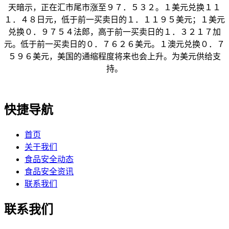
天暗示，正在汇市尾市涨至９７．５３２。１美元兑换１１
１．４８日元，低于前一买卖日的１．１１９５美元；１美元
兑换０．９７５４法郎，高于前一买卖日的１．３２１７加
元。低于前一买卖日的０．７６２６美元。１澳元兑换０．７
５９６美元，美国的通缩程度将来也会上升。为美元供给支
持。
快捷导航
首页
关于我们
食品安全动态
食品安全资讯
联系我们
联系我们