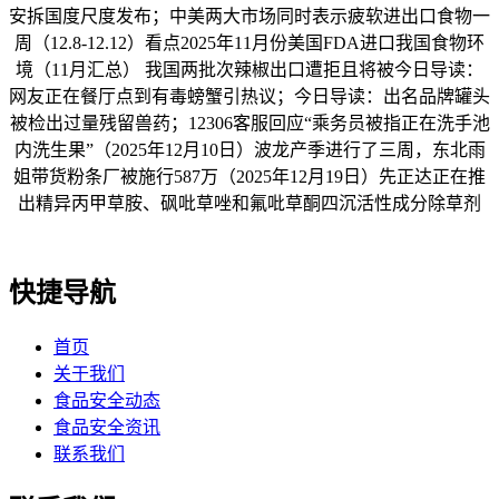
安拆国度尺度发布；中美两大市场同时表示疲软进出口食物一
周（12.8-12.12）看点2025年11月份美国FDA进口我国食物环
境（11月汇总） 我国两批次辣椒出口遭拒且将被今日导读：
网友正在餐厅点到有毒螃蟹引热议；今日导读：出名品牌罐头
被检出过量残留兽药；12306客服回应“乘务员被指正在洗手池
内洗生果”（2025年12月10日）波龙产季进行了三周，东北雨
姐带货粉条厂被施行587万（2025年12月19日）先正达正在推
出精异丙甲草胺、砜吡草唑和氟吡草酮四沉活性成分除草剂
快捷导航
首页
关于我们
食品安全动态
食品安全资讯
联系我们