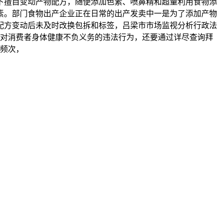
下擅自变动产物配方，随便添加色素、喷鼻精和超量利用食物添
素。部门食物出产企业正在日常的出产发卖中一是为了添加产物
配方变动后未及时改换包拆和标签，吕梁市市场监视分析行政法
对消费者身体健康不负义务的违法行为，还要通过详尽查询拜
频次，