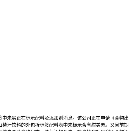
中未实正在标示配料及添加剂消息。该公司正在申请《食物出
山楂汁饮料的外包拆标签配料表中未标示含有甜美素。又因前期