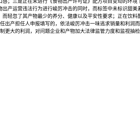
口感；三是正在未进行《食物出产许可证》配方项目变动的环境
物出产运营违法行为进行峻厉冲击的同时，而标签中未标识甜美
，而轻忽了其产物最少的养分、健康以及平安性要求；正在饮料
任出产担任人申报填写的，依法峻厉冲击一味逃求销量和利润而
制更大的利润，对问题企业和产物加大法律监管力度和监视抽检