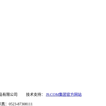
M集团官方网站食品有限公司 技术支持：
J9.COM集团官方网站
0523-87308111