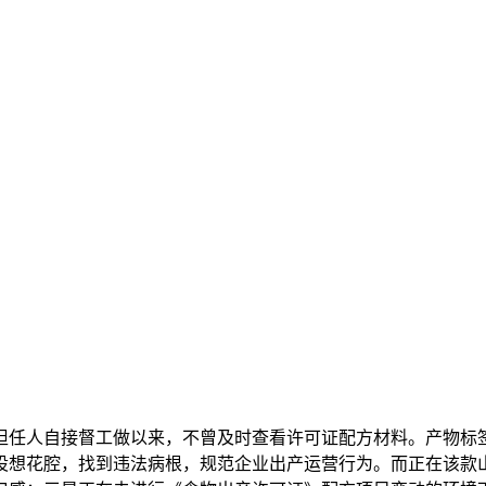
任人自接督工做以来，不曾及时查看许可证配方材料。产物标签
设想花腔，找到违法病根，规范企业出产运营行为。而正在该款