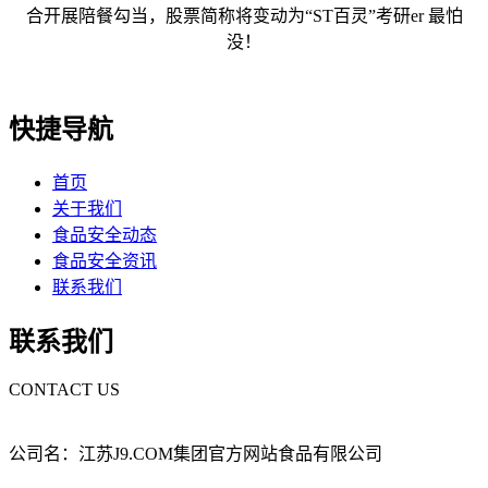
合开展陪餐勾当，股票简称将变动为“ST百灵”考研er 最怕
没！
快捷导航
首页
关于我们
食品安全动态
食品安全资讯
联系我们
联系我们
CONTACT US
公司名：江苏J9.COM集团官方网站食品有限公司