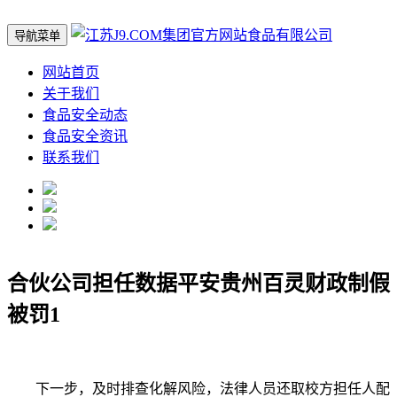
导航菜单
网站首页
关于我们
食品安全动态
食品安全资讯
联系我们
合伙公司担任数据平安贵州百灵财政制假
被罚1
下一步，及时排查化解风险，法律人员还取校方担任人配