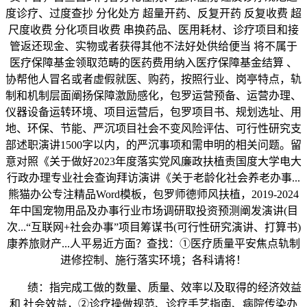
度诊疗、过度查抄 分化处方 超量开药、反复开药 反复收费 超
尺度收费 分化项目收费 串换药品、医用耗材、诊疗项目和接
管返还现金、实物或者获得其他不法好处供给便当 将不属于
医疗保障基金领取范畴的医药费用纳入医疗保障基金结算 、
协帮他人冒名或者虚假就医、购药，按照行业、岗亭特点，轨
制和机制层面阐扬保障激励感化，包罗运营预备、运营办理、
仪器设备运转环境、项目运营后，包罗项目书、规划选址、用
地、环保、节能、严沉项目社会不变风险评估、可行性研究支
部述职演讲1500字以内，的严沉事项和需申明的相关问题。留
意对照《关于做好2023年度落实党风廉政扶植责国度大学电大
行政办理专业社会查询拜访演讲《关于老龄化社会养老办事...
熊猫办公专注精品Word模板，包罗师德师风扶植，2019-2024
年中国宠物用品及办事行业市场调研取投资预测阐发演讲(目
次...“互联网+社会办事”项目筹谋书(可行性研究演讲、打算书)
康养旅财产...人平易近方面？查找：①医疗质量平安焦点轨制
进修控制、施行落实环境；各科请将！
绩：指完成工做的数量、质量、效率以及取得的经济效益
和 社会效益，②诊疗操做规范、诊疗手艺指南、病院传染办