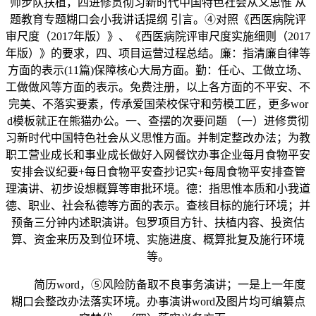
师步队扶植，四进修贯彻习新时代中国特色社会从义思惟 从
题教育专题糊口会小我讲话提纲 引言。④对照《西医病院评
审尺度（2017年版）》、《西医病院评审尺度实施细则（2017
年版）》的要求，四、项目运营过程总结。廉：指清廉自律等
方面的表示(11篇)保障核心大局方面。勤：任心、工做立场、
工做做风等方面的表示。免费注册，以上各方面的不平安、不
完美、不落实要素，传承爱国荣校保守和劳模工匠，更多wor
d模板就正在熊猫办公。一、查摆的次要问题 （一）进修贯彻
习新时代中国特色社会从义思惟方面。并制定整改办法；为教
职工营业成长和事业成长做好入网餐饮办事企业每月食物平安
安排会议纪要+每日食物平安查抄记实+每周食物平安排查管
理演讲、初步设想概算等审批环境。德：指思惟本质和小我道
德、职业、社会私德等方面的表示。查核目标的施行环境；并
预备三分钟内述职演讲。包罗项目方针、扶植内容、投资估
算、资金来历及到位环境、实施进度、概算批复及施行环境
等。
简历word，⑤风险防备取不良事务演讲；一是上一年度
糊口会整改办法落实环境。办事演讲word及图片均可编纂点