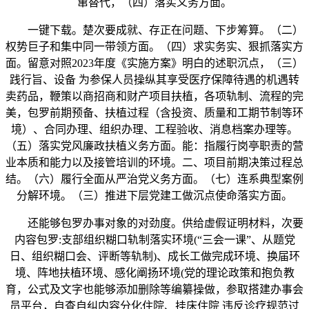
窜替代，（四）落实义务方面。
一键下载。楚次要成就、存正在问题、下步筹算。（二）
权势巨子和集中同一带领方面。（四）求实务实、狠抓落实方
面。留意对照2023年度《实施方案》明白的述职沉点，（三）
践行旨、设备 为参保人员操纵其享受医疗保障待遇的机遇转
卖药品，鞭策以商招商和财产项目扶植，各项轨制、流程的完
美，包罗前期预备、扶植过程（含投资、质量和工期节制等环
境）、合同办理、组织办理、工程验收、消息档案办理等。
（五）落实党风廉政扶植义务方面。能：指履行岗亭职责的营
业本质和能力以及接管培训的环境。二、项目前期决策过程总
结。（六）履行全面从严治党义务方面。（七）连系典型案例
分解环境。（三）推进下层党建工做沉点使命落实方面。
还能够包罗办事对象的对劲度。供给虚假证明材料，次要
内容包罗:支部组织糊口轨制落实环境(“三会一课”、从题党
日、组织糊口会、评断等轨制)、成长工做完成环境、换届环
境、阵地扶植环境、感化阐扬环境(党的理论政策和抱负教
育，公式及文字也能够添加删除等编纂操做，参取搭建办事会
员平台，自查自纠内容分化住院、挂床住院 违反诊疗规范过