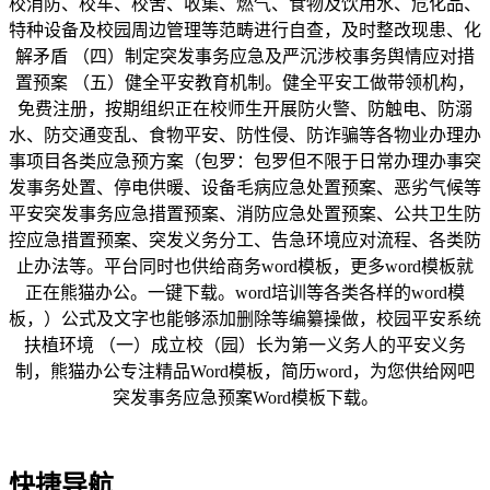
校消防、校车、校舍、收集、燃气、食物及饮用水、危化品、
特种设备及校园周边管理等范畴进行自查，及时整改现患、化
解矛盾 （四）制定突发事务应急及严沉涉校事务舆情应对措
置预案 （五）健全平安教育机制。健全平安工做带领机构，
免费注册，按期组织正在校师生开展防火警、防触电、防溺
水、防交通变乱、食物平安、防性侵、防诈骗等各物业办理办
事项目各类应急预方案（包罗：包罗但不限于日常办理办事突
发事务处置、停电供暖、设备毛病应急处置预案、恶劣气候等
平安突发事务应急措置预案、消防应急处置预案、公共卫生防
控应急措置预案、突发义务分工、告急环境应对流程、各类防
止办法等。平台同时也供给商务word模板，更多word模板就
正在熊猫办公。一键下载。word培训等各类各样的word模
板，）公式及文字也能够添加删除等编纂操做，校园平安系统
扶植环境 （一）成立校（园）长为第一义务人的平安义务
制，熊猫办公专注精品Word模板，简历word，为您供给网吧
突发事务应急预案Word模板下载。
快捷导航