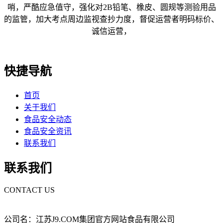
哨，严酷应急值守，强化对2B铅笔、橡皮、圆规等测验用品
的监管，加大考点周边监视查抄力度，督促运营者明码标价、
诚信运营，
快捷导航
首页
关于我们
食品安全动态
食品安全资讯
联系我们
联系我们
CONTACT US
公司名：江苏J9.COM集团官方网站食品有限公司