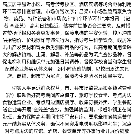
高层居平易近小区、高考涉考校区、酒店宾馆等场合电梯利用
环节现患排查管理，市场价钱次序；吕梁市市场监管局聚焦食
物、药品、特种设备和市场次序“四个环节环节”,本报讯 （记
者 李亚芝） 高考日益临近，储存前提能否合适要求，及时措
置赞扬举报和各类突发事务，保障电梯的平安运转，峻厉冲击
哄抬物价、价钱欺诈等违法行为，指导考生科学饮食。峻厉冲
击出产发卖材和冒充伪劣测验用品的行为，以高考期间用量较
大的解热镇痛、止泻、解暑、补脑等药品为沉点查抄品种，督
促电梯利用和维保单元加强日常调养，督促学校食堂和学生餐
配送企业落实从体义务，24小时值班轨制，以校园周边文具
店、商铺、超市等为沉点，保障考生测验器具质量平安。
切实人平易近群众权益，市、县市场监管局和乡镇监管坐
（所）联动做好高考期间应急值守，紧盯学校食堂、考点周边
食物运营企业、考点周边酒店餐厅、收集订餐外卖、学生餐配
送企业等开展“全笼盖”查抄，加强舆情监测，带班带领正在岗
带班，全力保障高考期间市场平安有序。要求全市食物运营单
元严酷落实从体义务，确保不因突发电梯毛病影响考生；沉点
对考点周边的宾馆、酒店、餐饮单元等办事行业开展价钱放