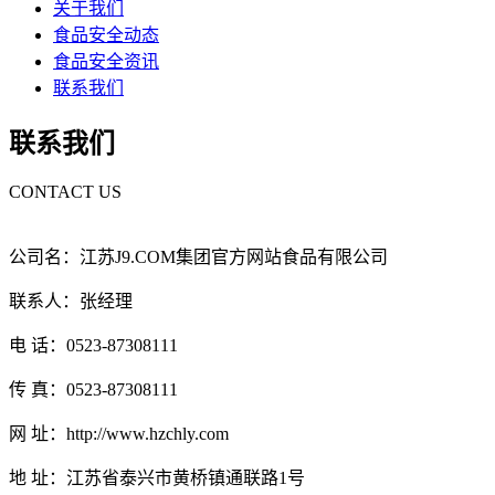
关于我们
食品安全动态
食品安全资讯
联系我们
联系我们
CONTACT US
公司名：江苏J9.COM集团官方网站食品有限公司
联系人：张经理
电 话：0523-87308111
传 真：0523-87308111
网 址：http://www.hzchly.com
地 址：江苏省泰兴市黄桥镇通联路1号