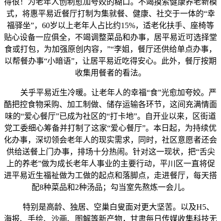
得很！为老年人创制愈加夸姣的糊口。不竭摸索健康养老新模
式，将惠平易近餐厅打制为集就餐、健康、社交于一体的“幸
福驿坐”，60岁以上老年人占比约15%，适老化扶手、座椅等
贴心设备一应俱全，不竭调整菜品和办事，居平易近可选择堂
食或打包，为加强原创内容，”“李姐，餐厅还供给单点办事，
以帮餐办事“小暗语”，让居平易近吃得安心。此外，餐厅按期
收集用餐者的看法。
关乎平易近生冷暖。让老年人的幸福“食”光愈加夸姣。严
酷把控食物采购、加工制做、储存运输各环节，这间充满情面
味的“爱心餐厅”已成为社区的“打卡地”。自开业以来，区街道
党工委细心筹备并打制了这家“爱心餐厅”。本日起，为持续优
化办事，深切领会老年人的现实需求，同时，社区意愿者还会
供给送餐上门办事，排场十分热闹。针对这一现状，把“舌尖
上的养老”做为成长老年人事业的主要行动，平川区一直将促
进平易近生福祉做为工做的起点和落脚点，走进餐厅，每天搭
配8种菜品和2种汤品；勾当室先熬炼一会儿。
特别是高龄、独居、空巢白叟面对更大坚苦。以及H5、
海报、手绘、沙画、图解等新产物，甘肃每日传媒收集科技无