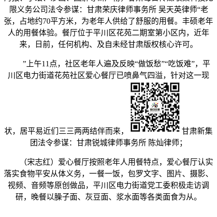
限义务公司法令参谋：甘肃荣庆律师事务所 吴天英律师“老
张，占地约70平方米，为老年人供给了舒服的用餐。丰硕老年
人的用餐体验。餐厅位于平川区花苑二期室第小区内，近年
来，日前，任何机构、及自未经甘肃版权核心许可。
”上午11点，社区老年人遍及反映“做饭愁”“吃饭难”，平
川区电力街道花苑社区爱心餐厅已喷鼻气四溢，针对这一现
状，居平易近们三三两两结伴而来，
甘肃新集
团法令参谋：甘肃锐城律师事务所 陈灿律师；
（宋志红）爱心餐厅按照老年人用餐特点，爱心餐厅认实
落实食物平安从体义务，一餐一饭，包罗文字、图片、摄影、
视频、音频等原创做品，平川区电力街道党工委积极走访调
研，晚餐以臊子面、灰豆面、浆水面等各类面食为从。